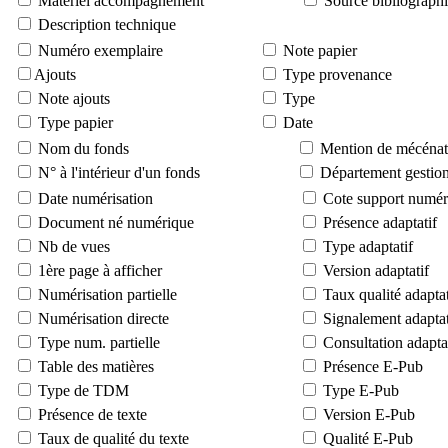
Matériel accompagnement
Source bibliograph
Description technique
Numéro exemplaire
Note papier
Ajouts
Type provenance
Note ajouts
Type
Type papier
Date
Nom du fonds
Mention de mécénat
N° à l'intérieur d'un fonds
Département gestion
Date numérisation
Cote support numér
Document né numérique
Présence adaptatif
Nb de vues
Type adaptatif
1ère page à afficher
Version adaptatif
Numérisation partielle
Taux qualité adaptat
Numérisation directe
Signalement adaptat
Type num. partielle
Consultation adapta
Table des matières
Présence E-Pub
Type de TDM
Type E-Pub
Présence de texte
Version E-Pub
Taux de qualité du texte
Qualité E-Pub