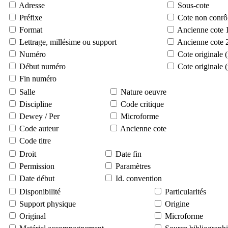
Adresse
Sous-cote
Préfixe
Cote non conrô
Format
Ancienne cote 
Lettrage, millésime ou support
Ancienne cote 
Numéro
Cote originale 
Début numéro
Cote originale 
Fin numéro
Salle
Nature oeuvre
Discipline
Code critique
Dewey / Per
Microforme
Code auteur
Ancienne cote
Code titre
Droit
Date fin
Permission
Paramètres
Date début
Id. convention
Disponibilité
Particularités
Support physique
Origine
Original
Microforme