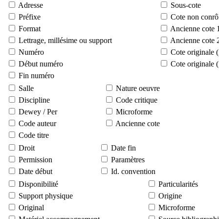
Adresse
Sous-cote
Préfixe
Cote non conrô
Format
Ancienne cote 
Lettrage, millésime ou support
Ancienne cote 
Numéro
Cote originale 
Début numéro
Cote originale 
Fin numéro
Salle
Nature oeuvre
Discipline
Code critique
Dewey / Per
Microforme
Code auteur
Ancienne cote
Code titre
Droit
Date fin
Permission
Paramètres
Date début
Id. convention
Disponibilité
Particularités
Support physique
Origine
Original
Microforme