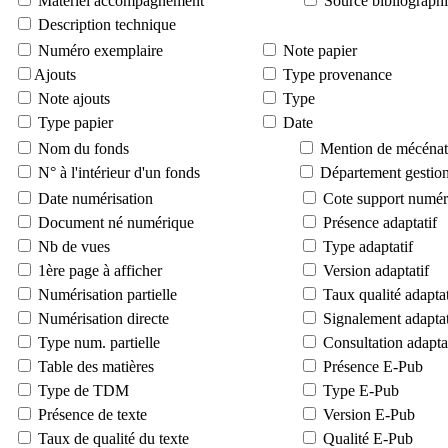
Matériel accompagnement
Source bibliograph
Description technique
Numéro exemplaire
Note papier
Ajouts
Type provenance
Note ajouts
Type
Type papier
Date
Nom du fonds
Mention de mécénat
N° à l'intérieur d'un fonds
Département gestion
Date numérisation
Cote support numér
Document né numérique
Présence adaptatif
Nb de vues
Type adaptatif
1ère page à afficher
Version adaptatif
Numérisation partielle
Taux qualité adaptat
Numérisation directe
Signalement adaptat
Type num. partielle
Consultation adapta
Table des matières
Présence E-Pub
Type de TDM
Type E-Pub
Présence de texte
Version E-Pub
Taux de qualité du texte
Qualité E-Pub