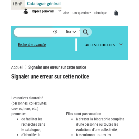
Panneau de gestion des cookies
Espace personnel
Aide
Une question ?
Historique
Tout
Recherche avancée
AUTRES RECHERCHES
Accueil
Signaler une erreur sur cette notice
Signaler une erreur sur cette notice
Les notices d'autorité
(personnes, collectivités,
œuvres, lieux, etc.)
permettent :
Elles n'ont pas vocation :
de faciliter les
à dresser la biographie complète
recherches dans
d'une personne ou toutes les
le catalogue ;
évolutions d'une collectivité ;
d'identifier la
à mentionner toutes les