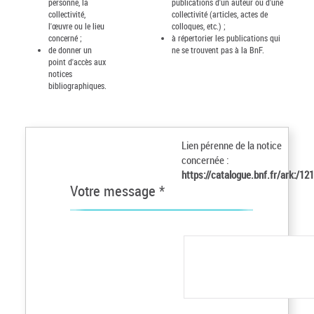
personne, la
publications d'un auteur ou d'une
collectivité,
collectivité (articles, actes de
l'œuvre ou le lieu
colloques, etc.) ;
concerné ;
à répertorier les publications qui
de donner un
ne se trouvent pas à la BnF.
point d'accès aux
notices
bibliographiques.
Lien pérenne de la notice
concernée :
https://catalogue.bnf.fr/ark:/
Votre message *