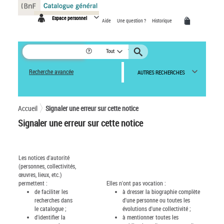
Panneau de gestion des cookies
Espace personnel
Aide
Une question ?
Historique
Tout
Recherche avancée
AUTRES RECHERCHES
Accueil
Signaler une erreur sur cette notice
Signaler une erreur sur cette notice
Les notices d'autorité
(personnes, collectivités,
œuvres, lieux, etc.)
permettent :
Elles n'ont pas vocation :
de faciliter les
à dresser la biographie complète
recherches dans
d'une personne ou toutes les
le catalogue ;
évolutions d'une collectivité ;
d'identifier la
à mentionner toutes les