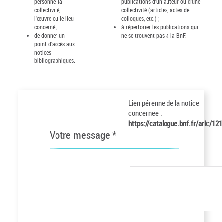
personne, la
publications d'un auteur ou d'une
collectivité,
collectivité (articles, actes de
l'œuvre ou le lieu
colloques, etc.) ;
concerné ;
à répertorier les publications qui
de donner un
ne se trouvent pas à la BnF.
point d'accès aux
notices
bibliographiques.
Lien pérenne de la notice
concernée :
https://catalogue.bnf.fr/ark:/1
Votre message *