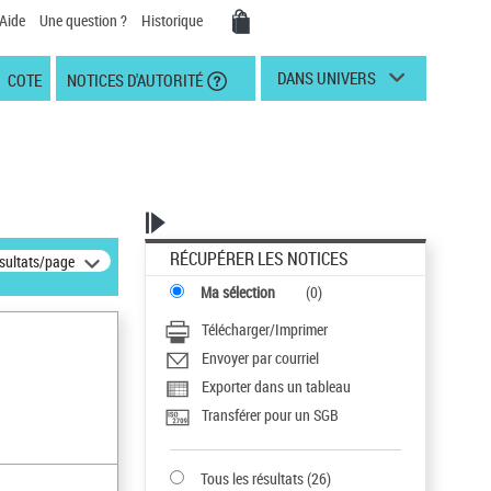
Aide
Une question ?
Historique
DANS UNIVERS
COTE
NOTICES D'AUTORITÉ
RÉCUPÉRER LES NOTICES
ésultats/page
Ma sélection
(
0
)
Télécharger/Imprimer
Envoyer par courriel
Exporter dans un tableau
Transférer pour un SGB
Tous les résultats
(
26
)