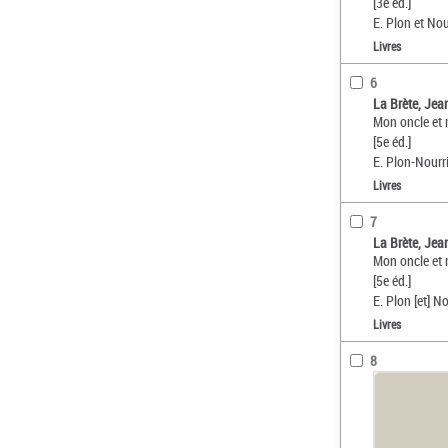
[3e éd.]
E. Plon et Nou
Livres
6
La Brète, Jea
Mon oncle et 
[5e éd.]
E. Plon-Nourri
Livres
7
La Brète, Jea
Mon oncle et 
[5e éd.]
E. Plon [et] No
Livres
8