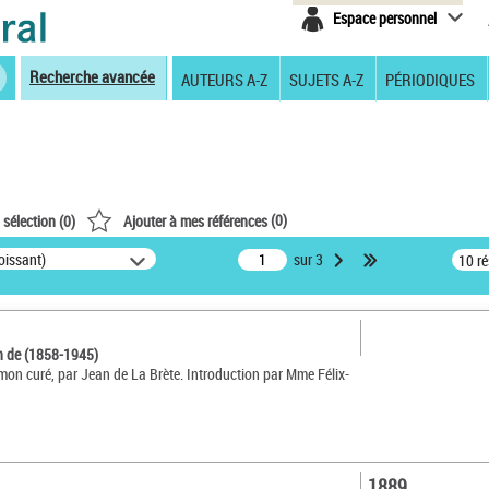
Espace personnel
Recherche avancée
AUTEURS A-Z
SUJETS A-Z
PÉRIODIQUES
(
0
)
 sélection (
0
)
Ajouter à mes références
oissant)
sur 3
10 r
n de (1858-1945)
mon curé, par Jean de La Brète. Introduction par Mme Félix-
1889