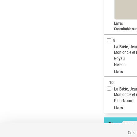
Livres
Consultable sur
9
La Brète, Jea
Mon oncle et 
Goyau
Nelson
Livres
10
La Brète, Jea
Mon oncle et 
Plon-Nourrit
Livres
Tri par :
Date (cr
Ce si