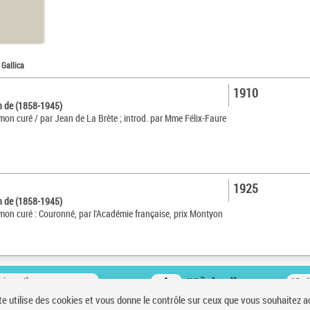
 Gallica
1910
n de (1858-1945)
mon curé / par Jean de La Brète ; introd. par Mme Félix-Faure
1925
n de (1858-1945)
mon curé : Couronné, par l'Académie française, prix Montyon
oissant)
sur 3
10 r
te utilise des cookies et vous donne le contrôle sur ceux que vous souhaitez a