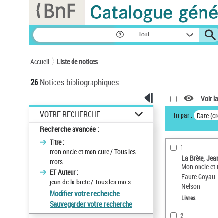
Panneau de gestion des cookies
Tout
Accueil
Liste de notices
26
Notices bibliographiques
Voir la
VOTRE RECHERCHE
Tri par :
Date (cr
Recherche avancée :
Titre :
1
mon
oncle
et
mon
cure
/ Tous les
La Brète, Jea
mots
Mon oncle et 
ET Auteur :
Faure Goyau
jean
de
la
brete
/ Tous les mots
Nelson
Modifier votre recherche
Livres
Sauvegarder votre recherche
2