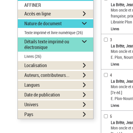
AFFINER
La Brète, Jea
Mon oncle et 
Accès en ligne
française, pr
Librairie Plon
Nature de document
Livres
Texte imprimé et livre numérique
(26)
3
Détails texte imprimé ou
La Brète, Jea
électronique
Mon oncle et 
Livres
(26)
E. Plon, Nourri
Livres
Localisation
Auteurs, contributeurs...
4
La Brète, Jea
Langues
Mon oncle et 
[7e éd.]
Date de publication
E. Plon-Nourri
Univers
Livres
Pays
5
La Brète, Jea
Mon oncle et 