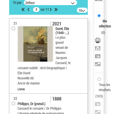
NOTICES
Tri par :
Défaut
sur 11
10
résultats/page
Ma
2021
21
sélection
Durel, Élie
(
0
)
(1946-....)
Le plus
grand
venait de
Nantes :
Jacques
Cassard, le
corsaire oublié : récit biographique /
Élie Durel
Nouvelle éd.
Ancre de marine
Tous les
Livres
résultats
(
103
)
1888
22
Philipps, Dr (pseud.)
Cassard le corsaire / Dr Philipps
Librairie générale de vulgarisation