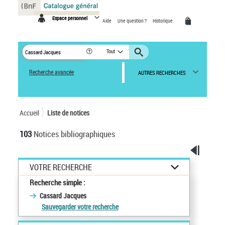
Panneau de gestion des cookies
Espace personnel
Aide
Une question ?
Historique
Tout
Recherche avancée
AUTRES RECHERCHES
Accueil
Liste de notices
103
Notices bibliographiques
VOTRE RECHERCHE
Recherche simple :
Cassard Jacques
Sauvegarder votre recherche