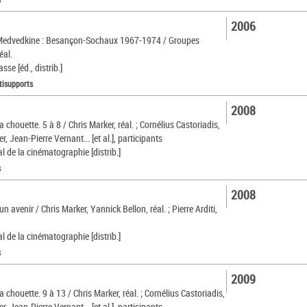
2006
Medvedkine : Besançon-Sochaux 1967-1974 / Groupes
éal.
se [éd., distrib.]
tisupports
2008
la chouette. 5 à 8 / Chris Marker, réal. ; Cornélius Castoriadis,
r, Jean-Pierre Vernant... [et al.], participants
l de la cinématographie [distrib.]
s
2008
un avenir / Chris Marker, Yannick Bellon, réal. ; Pierre Arditi,
l de la cinématographie [distrib.]
s
2009
la chouette. 9 à 13 / Chris Marker, réal. ; Cornélius Castoriadis,
r, Jean-Pierre Vernant... [et al.], participants