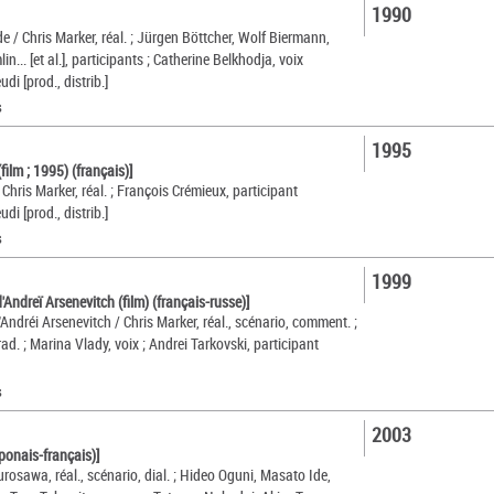
1990
de / Chris Marker, réal. ; Jürgen Böttcher, Wolf Biermann,
n... [et al.], participants ; Catherine Belkhodja, voix
udi [prod., distrib.]
s
1995
film ; 1995) (français)]
Chris Marker, réal. ; François Crémieux, participant
udi [prod., distrib.]
s
1999
'Andreï Arsenevitch (film) (français-russe)]
Andréi Arsenevitch / Chris Marker, réal., scénario, comment. ;
rad. ; Marina Vlady, voix ; Andrei Tarkovski, participant
s
2003
aponais-français)]
rosawa, réal., scénario, dial. ; Hideo Oguni, Masato Ide,