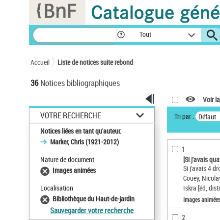
Panneau de gestion des cookies
Tout
Accueil
Liste de notices suite rebond
36
Notices bibliographiques
Voir la
VOTRE RECHERCHE
Tri par :
Défaut
Notices liées en tant qu'auteur.
Marker, Chris (1921-2012)
1
Nature de document
[Si j'avais qu
Si j'avais 4 d
Images animées
Couey, Nicola
Localisation
Iskra [éd, distr
Bibliothèque du Haut-de-jardin
Images animée
Sauvegarder votre recherche
2