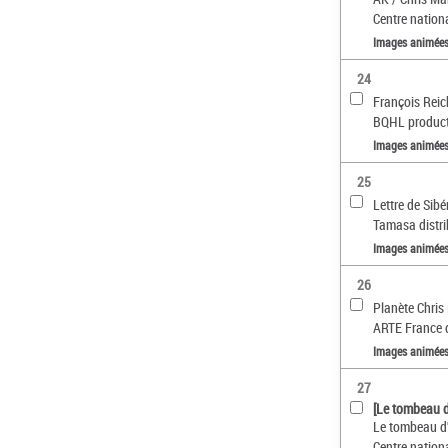
Centre nationa
Images animée
24
François Rei
BQHL productio
Images animée
25
Lettre de Sibé
Tamasa distrib
Images animée
26
Planète Chris
ARTE France d
Images animée
27
[Le tombeau d'
Le tombeau d'A
Centre nationa