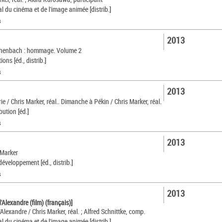
l du cinéma et de l'image animée [distrib.]
s
2013
chenbach : hommage. Volume 2
ns [éd., distrib.]
s
2013
rie / Chris Marker, réal.. Dimanche à Pékin / Chris Marker, réal.
ution [éd.]
s
2013
 Marker
éveloppement [éd., distrib.]
s
2013
Alexandre (film) (français)]
lexandre / Chris Marker, réal. ; Alfred Schnittke, comp.
l du cinéma et de l'image animée [distrib.]