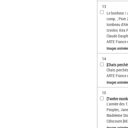
13
Le bonheur / 
comp. ; Piotr 
tombeau d'Alex
Izvolov, Kira 
Claude Dauphin
ARTE France d
Images animée
14
[Chats perchés
Chats perchés 
ARTE France 
Images animée
15
[Twelve monkey
L'armée des 12
Peoples, Jane
Madeleine Stowe
Cdiscount [éd.
Images animée