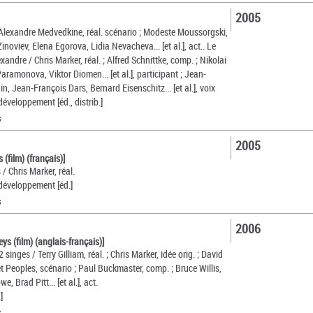
2005
Alexandre Medvedkine, réal. scénario ; Modeste Moussorgski,
Zinoviev, Elena Egorova, Lidia Nevacheva... [et al.], act.. Le
andre / Chris Marker, réal. ; Alfred Schnittke, comp. ; Nikolai
Paramonova, Viktor Diomen... [et al.], participant ; Jean-
, Jean-François Dars, Bernard Eisenschitz... [et al.], voix
éveloppement [éd., distrib.]
s
2005
 (film) (français)]
/ Chris Marker, réal.
développement [éd.]
s
2006
s (film) (anglais-français)]
 singes / Terry Gilliam, réal. ; Chris Marker, idée orig. ; David
t Peoples, scénario ; Paul Buckmaster, comp. ; Bruce Willis,
, Brad Pitt... [et al.], act.
]
s