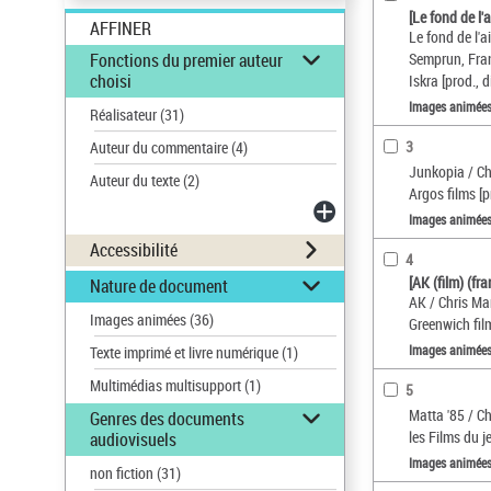
[Le fond de l'a
AFFINER
Le fond de l'a
Fonctions du premier auteur
Semprun, Franç
choisi
Iskra [prod., di
Images animée
Réalisateur
(31)
3
Auteur du commentaire
(4)
Junkopia / Chr
Auteur du texte
(2)
Argos films [pr
Images animée
Accessibilité
4
[AK (film) (fr
Nature de document
AK / Chris Mar
Images animées
(36)
Greenwich fil
Images animée
Texte imprimé et livre numérique
(1)
Multimédias multisupport
(1)
5
Matta '85 / Ch
Genres des documents
les Films du je
audiovisuels
Images animée
non fiction
(31)