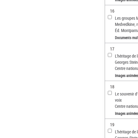
16
Les groupes 
Medvedkine, r
Éd. Montparnas
Documents mul
17
L'héritage de 
Georges Steine
Centre nationa
Images animée
18
Le souvenir d'
voix
Centre nationa
Images animée
19
L'héritage de 
Georges Steine