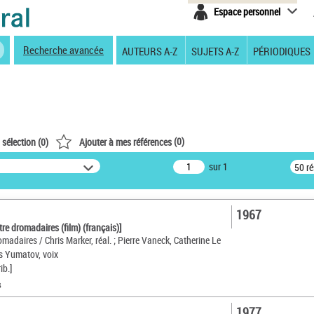
Espace personnel
Recherche avancée
AUTEURS A-Z
SUJETS A-Z
PÉRIODIQUES
(
0
)
 sélection (
0
)
Ajouter à mes références
sur 1
50 r
1967
atre dromadaires (film) (français)]
romadaires / Chris Marker, réal. ; Pierre Vaneck, Catherine Le
s Yumatov, voix
ib.]
s
1977