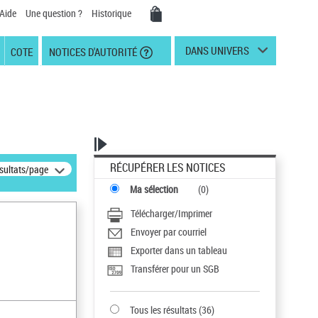
Aide
Une question ?
Historique
DANS UNIVERS
COTE
NOTICES D'AUTORITÉ
RÉCUPÉRER LES NOTICES
ésultats/page
Ma sélection
(
0
)
Télécharger/Imprimer
Envoyer par courriel
Exporter dans un tableau
Transférer pour un SGB
Tous les résultats
(
36
)