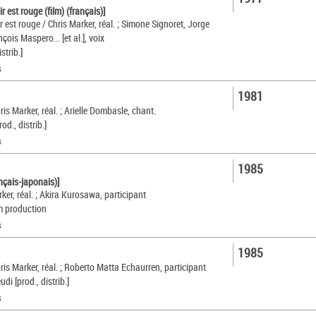
ir est rouge (film) (français)]
ir est rouge / Chris Marker, réal. ; Simone Signoret, Jorge
ois Maspero... [et al.], voix
strib.]
s
1981
is Marker, réal. ; Arielle Dombasle, chant.
od., distrib.]
s
1985
ançais-japonais)]
ker, réal. ; Akira Kurosawa, participant
m production
s
1985
ris Marker, réal. ; Roberto Matta Echaurren, participant
udi [prod., distrib.]
s