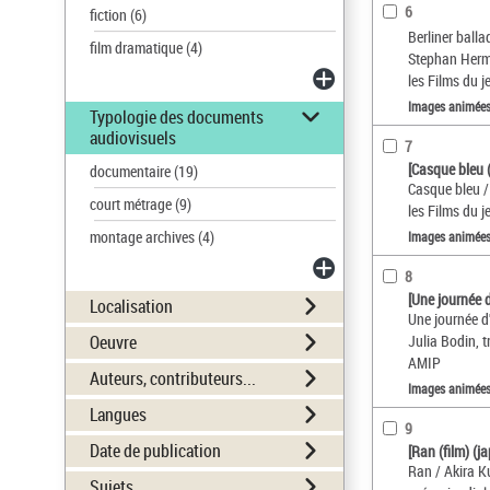
6
fiction
(6)
Berliner balla
film dramatique
(4)
Stephan Hermli
les Films du je
Images animée
Typologie des documents
audiovisuels
7
[Casque bleu (
documentaire
(19)
Casque bleu / 
court métrage
(9)
les Films du je
montage archives
(4)
Images animée
8
[Une journée d
Localisation
Une journée d'
Julia Bodin, t
Oeuvre
AMIP
Auteurs, contributeurs...
Images animée
Langues
9
Date de publication
[Ran (film) (j
Ran / Akira Ku
Sujets