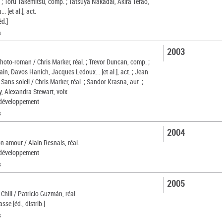
. ; Toru Takemitsu, comp. ; Tatsuya Nakadai, Akira Terao,
. [et al.], act.
éd.]
s
2003
photo-roman / Chris Marker, réal. ; Trevor Duncan, comp. ;
in, Davos Hanich, Jacques Ledoux... [et al.], act. ; Jean
 Sans soleil / Chris Marker, réal. ; Sandor Krasna, aut. ;
y, Alexandra Stewart, voix
développement
s
2004
 amour / Alain Resnais, réal.
développement
s
2005
 Chili / Patricio Guzmán, réal.
se [éd., distrib.]
s