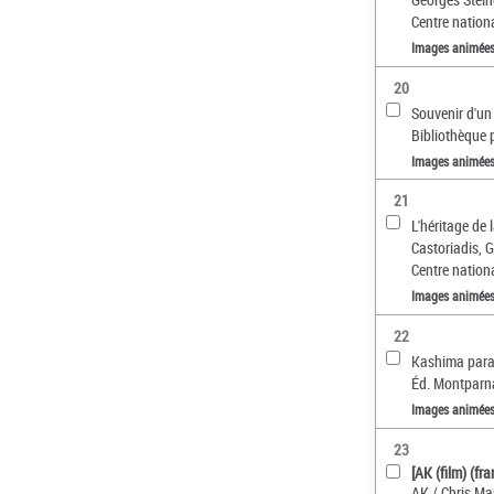
Centre nationa
Images animée
20
Souvenir d'un 
Bibliothèque p
Images animée
21
L'héritage de l
Castoriadis, G
Centre nationa
Images animée
22
Kashima parad
Éd. Montparna
Images animée
23
[AK (film) (fr
AK / Chris Mar