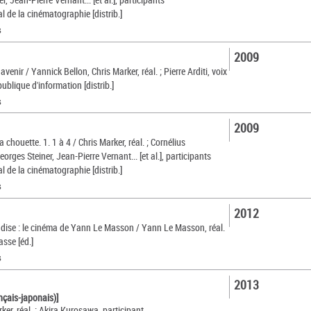
l de la cinématographie [distrib.]
s
2009
avenir / Yannick Bellon, Chris Marker, réal. ; Pierre Arditi, voix
ublique d'information [distrib.]
s
2009
a chouette. 1. 1 à 4 / Chris Marker, réal. ; Cornélius
eorges Steiner, Jean-Pierre Vernant... [et al.], participants
l de la cinématographie [distrib.]
s
2012
ise : le cinéma de Yann Le Masson / Yann Le Masson, réal.
sse [éd.]
s
2013
ançais-japonais)]
ker, réal. ; Akira Kurosawa, participant