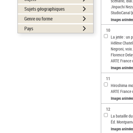
scénario, dial
Jinpachi Nezu..
Sujets géographiques
StudioCanal [
Genre ou forme
Images animée
Pays
10
La jetée : un 
Hélène Chatela
Negroni, voix.
Florence Dela
ARTE France 
Images animée
11
Hiroshima mon
ARTE France 
Images animée
12
La bataille du
Éd. Montparnas
Images animée