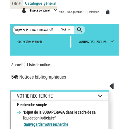
Panneau de gestion des cookies
Espace personnel
Aide
Une question ?
Historique
Tout
Recherche avancée
AUTRES RECHERCHES
Accueil
Liste de notices
545
Notices bibliographiques
VOTRE RECHERCHE
Recherche simple :
"Dépôt de la SODAPERAGA dans le cadre de sa
liquidation judiciaire"
Sauvegarder votre recherche