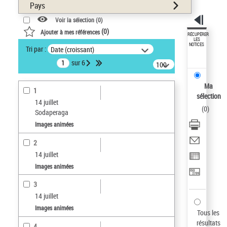
Pays
Voir la sélection (
0
)
(
0
)
Ajouter à mes références
RÉCUPÉRER
LES
NOTICES
Tri par :
Date (croissant)
sur 6
100
résultats/page
Ma
1
sélection
14 juillet
(
0
)
Sodaperaga
Images animées
2
14 juillet
Images animées
3
14 juillet
Images animées
Tous les
résultats
4