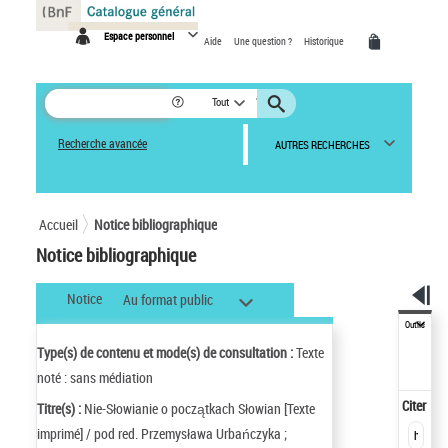
Panneau de gestion des cookies
Espace personnel
Aide
Une question ?
Historique
Tout
Recherche avancée
AUTRES RECHERCHES
Accueil
Notice bibliographique
Notice bibliographique
Notice
Au format public
Outils
Type(s) de contenu et mode(s) de consultation :
Texte
noté : sans médiation
Citer
Titre(s) :
Nie-Słowianie o początkach Słowian [Texte
imprimé] / pod red. Przemysława Urbańczyka ;