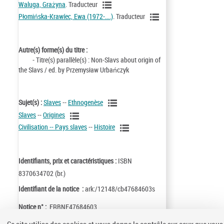
Waluga, Grażyna
. Traducteur
Płomińska-Krawíec, Ewa (1972-....)
. Traducteur
Autre(s) forme(s) du titre :
- Titre(s) parallèle(s) : Non-Slavs about origin of
the Slavs / ed. by Przemysław Urbańczyk
Sujet(s) :
Slaves
--
Ethnogenèse
Slaves
--
Origines
Civilisation -- Pays slaves
--
Histoire
Identifiants, prix et caractéristiques :
ISBN
8370634702 (br.)
Identifiant de la notice :
ark:/12148/cb47684603s
Notice n° :
FRBNF47684603