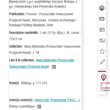
[tłumaczenie z jęz. angielskiego Grażyna Waluga, z
jęz. niemieckiego Ewa Płomińska-Krawiec]
Publication :
Poznań : Poznańskie Towarzystwo
Przyjaciół Nauk ; Warszawa : Instytut Archeologii i
Etnologii Polskiej Akademii, 2006
Description matérielle :
1 vol. (211p.-[4] p.) : ill., cartes ;
17x12 cm
Collection :
Mała Biblioteka (Poznańskie Towarzystwo
Przyjaciół Nauk) ; t. 18
Lien à la collection :
Mała Biblioteka (Poznańskie
Towarzystwo Przyjaciół Nauk)
Note(s) :
Bibliogr. p. 177-210
LOCALISER
CE
DOCUMENT
(1 EXEMPLA
Autre(s) auteur(s) :
Urbańczyk, Przemysław (1951-....)
.
Éditeur scientifique