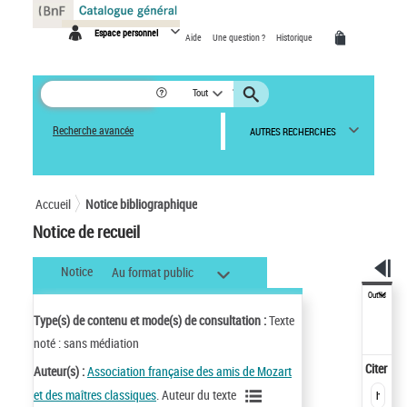
Panneau de gestion des cookies
Espace personnel
Aide
Une question ?
Historique
Tout
Recherche avancée
AUTRES RECHERCHES
Accueil
Notice bibliographique
Notice de recueil
Notice
Au format public
Outils
Type(s) de contenu et mode(s) de consultation :
Texte
noté : sans médiation
Citer
Auteur(s) :
Association française des amis de Mozart
et des maîtres classiques
. Auteur du texte