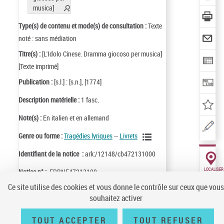
Type(s) de contenu et mode(s) de consultation :
Texte
noté : sans médiation
Titre(s) :
[L'Idolo Cinese. Dramma giocoso per musica]
[Texte imprimé]
Publication :
[s.l.] : [s.n.], [1774]
Description matérielle :
1 fasc.
Note(s) :
En italien et en allemand
Genre ou forme :
Tragédies lyriques
--
Livrets
Identifiant de la notice :
ark:/12148/cb472131000
LOCALISER
Notice n° :
FRBNF47213100
CE
DOCUMENT
Ce site utilise des cookies et vous donne le contrôle sur ceux que vous
(2 EXEMPLA
souhaitez activer
TOUT ACCEPTER
TOUT REFUSER