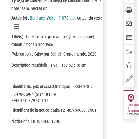
Type(s) de contenu et mode(s) de consultation :
Texte
noté : sans médiation
Auteur(s) :
Boniface, Yohan (1978-....)
. Auteur du texte
Titre(s) :
Quelqu'un à qui manquer [Texte imprimé] :
roman / Yohan Boniface
Publication :
[Grisy-sur-Seine] : Grand monde, 2020
Description matérielle :
1 vol. (157 p.) ; 18 cm
Identifiants, prix et caractéristiques :
ISBN 978-2-
37979-269-4 (br.) : 10 EUR
EAN 9782379792694
LOCALISER
CE
Identifiant de la notice :
ark:/12148/cb466817961
DOCUMENT
(1 EXEMPLA
Notice n° :
FRBNF46681796