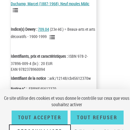
Duchamp, Marcel (1887-1968). Neuf moules Mâlic
Indice(s) Dewey :
709.04
(23e éd.) = Beaux-arts et arts
décoratifs - 1900-1999
Identifiants, prix et caractéristiques :
ISBN 978-2-
37896-009-4 (br.) : 20 EUR
EAN 9782378960094
Identifiant de la notice :
ark:/12148/cb45612370w
Notice n° :
FRBNF45612370
Ce site utilise des cookies et vous donne le contrôle sur ceux que vous
souhaitez activer
TOUT ACCEPTER
TOUT REFUSER
Conditions générales d'utilisation
|
A propos
|
Plan du site
|
Écrire à la
BnF
|
Accessibilité (non conforme)
|
V 23.1.0