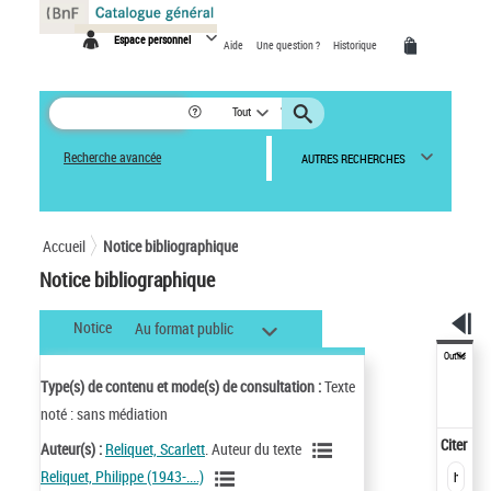
Panneau de gestion des cookies
Espace personnel
Aide
Une question ?
Historique
Tout
Recherche avancée
AUTRES RECHERCHES
Accueil
Notice bibliographique
Notice bibliographique
Notice
Au format public
Outils
Type(s) de contenu et mode(s) de consultation :
Texte
noté : sans médiation
Citer
Auteur(s) :
Reliquet, Scarlett
. Auteur du texte
Reliquet, Philippe (1943-....)