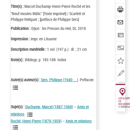
Titre(s) :
Marcel Duchamp-Henri-Pierre Roché et les
"Neuf moules Mâlic" [Texte imprimé] / Scarlett et
Philippe Reliquet ; [préface de Philippe Sers]
Publication :
Dijon : les Presses du réel, DL 2018
Impression :
impr. en Lituanie
Description matérielle :
1 vol. (197 p.) : ill. ; 21 cm
Note(s) :
Bibliogr. p. 185-188. Index
Autre(s) auteur(s) :
Sers, Philippe (1940-....)
. Préfacier
LOCALISER
CE
DOCUMENT
Sujet(s) :
Duchamp, Marcel (1887-1968)
--
Amis et
(1 EXEMPLA
relations
Roché, Henri-Pierre (1879-1959)
--
Amis et relations