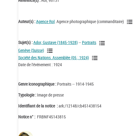
Référence(s) :
Rol, 95131
Auteur(s) :
Agence Rol
. Agence photographique (commanditaire)
Sujet(s) :
Ador, Gustave (1845-1928)
--
Portraits
Genève (Suisse)
Société des Nations. Assemblée (05 ; 1924)
Date de l'événement : 1924
Genre iconographique :
Portraits -- 1914-1945
Typologie :
Image de presse
Identifiant de la notice :
ark:/12148/cb451438154
Notice n° :
FRBNF45143815