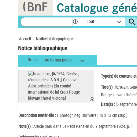
Panneau de gestion des cookies
Tout
Accueil
Notice bibliographique
Notice bibliographique
Notice
Au format public
Type(s) de contenu et
Titre(s) :
[6/9/24, Genè
Rouge [devant l'hôtel 
Date(s) :
[6 septembre
Description matérielle :
1 photogr. nég. sur verre ; 18 x 13 cm (sup.)
Note(s) :
Article paru dans Le Petit Parisien du 7 septembre 1924, p. 1