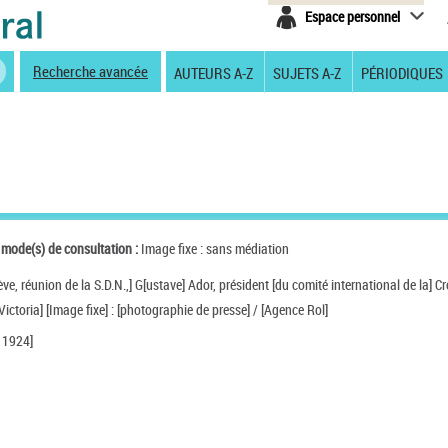
Espace personnel
Recherche avancée
AUTEURS A-Z
SUJETS A-Z
PÉRIODIQUES
 mode(s) de consultation :
Image fixe : sans médiation
ve, réunion de la S.D.N.,] G[ustave] Ador, président [du comité international de la] Cr
Victoria] [Image fixe] : [photographie de presse] / [Agence Rol]
 1924]