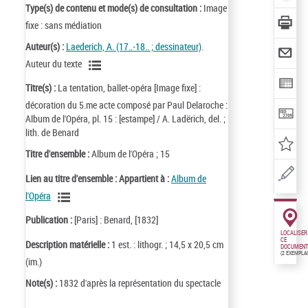
Type(s) de contenu et mode(s) de consultation :
Image
fixe : sans médiation
Auteur(s) :
Laederich, A. (17..-18.. ; dessinateur)
.
Auteur du texte
Titre(s) :
La tentation, ballet-opéra [Image fixe] :
décoration du 5.me acte composé par Paul Delaroche :
Album de l'Opéra, pl. 15 : [estampe] / A. Ladërich, del. ;
lith. de Benard
Titre d'ensemble :
Album de l'Opéra ; 15
Lien au titre d'ensemble :
Appartient à :
Album de
l'Opéra
Publication :
[Paris] : Benard, [1832]
LOCALISER
CE
Description matérielle :
1 est. : lithogr. ; 14,5 x 20,5 cm
DOCUMENT
(2 EXEMPLA
(im.)
Note(s) :
1832 d'après la représentation du spectacle