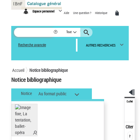
Panneau de gestion des cookies
Espace personnel
Aide
Une question ?
Historique
Tout
Recherche avancée
AUTRES RECHERCHES
Accueil
Notice bibliographique
Notice bibliographique
Notice
Au format public
Outils
Citer