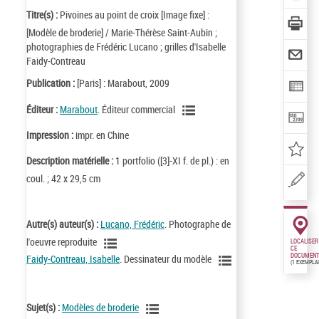
Titre(s) :
Pivoines au point de croix [Image fixe] :
[Modèle de broderie] / Marie-Thérèse Saint-Aubin ;
photographies de Frédéric Lucano ; grilles d'Isabelle
Faidy-Contreau
Publication :
[Paris] : Marabout, 2009
Éditeur :
Marabout
. Éditeur commercial
Impression :
impr. en Chine
Description matérielle :
1 portfolio ([3]-XI f. de pl.) : en
coul. ; 42 x 29,5 cm
Autre(s) auteur(s) :
Lucano, Frédéric
. Photographe de
l'oeuvre reproduite
LOCALISER
CE
DOCUMENT
Faidy-Contreau, Isabelle
. Dessinateur du modèle
(1 EXEMPLA
Sujet(s) :
Modèles de broderie