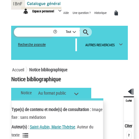
Panneau de gestion des cookies
Espace personnel
Aide
Une question ?
Historique
Tout
Recherche avancée
AUTRES RECHERCHES
Accueil
Notice bibliographique
Notice bibliographique
Notice
Au format public
Outils
Type(s) de contenu et mode(s) de consultation :
Image
fixe : sans médiation
Citer
Auteur(s) :
Saint-Aubin, Marie-Thérèse
. Auteur du
texte