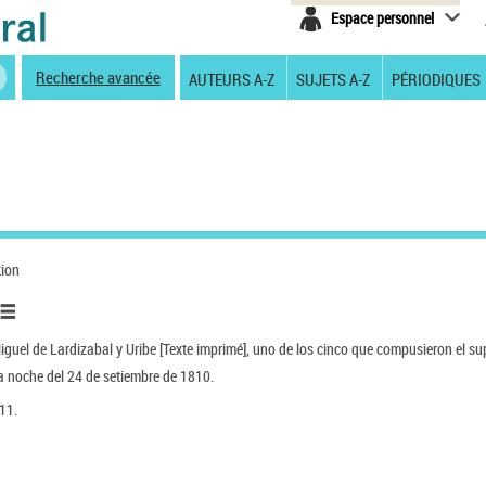
Espace personnel
Recherche avancée
AUTEURS A-Z
SUJETS A-Z
PÉRIODIQUES
tion
Miguel de Lardizabal y Uribe [Texte imprimé], uno de los cinco que compusieron el s
la noche del 24 de setiembre de 1810.
11.