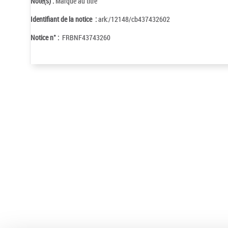
Note(s) :
Marque au titre
Identifiant de la notice :
ark:/12148/cb437432602
Notice n° :
FRBNF43743260