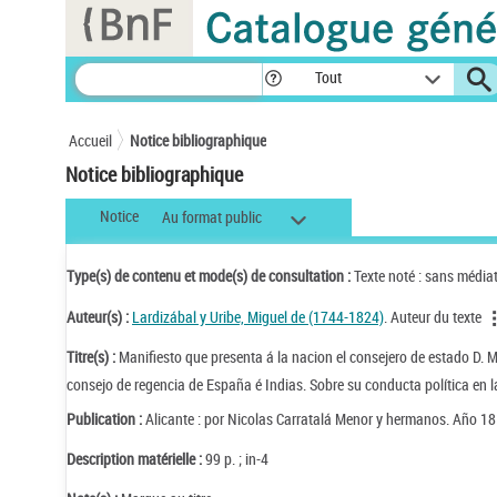
Panneau de gestion des cookies
Tout
Accueil
Notice bibliographique
Notice bibliographique
Notice
Au format public
Type(s) de contenu et mode(s) de consultation :
Texte noté : sans média
Auteur(s) :
Lardizábal y Uribe, Miguel de (1744-1824)
. Auteur du texte
Titre(s) :
Manifiesto que presenta á la nacion el consejero de estado D. 
consejo de regencia de España é Indias. Sobre su conducta política en 
Publication :
Alicante : por Nicolas Carratalá Menor y hermanos. Año 18
Description matérielle :
99 p. ; in-4