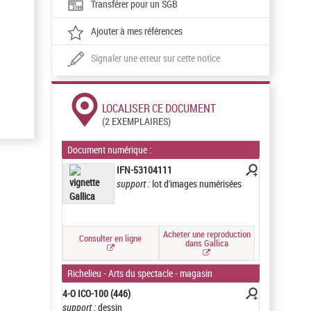
Transférer pour un SGB
Ajouter à mes références
Signaler une erreur sur cette notice
LOCALISER CE DOCUMENT
(2 EXEMPLAIRES)
Document numérique :
IFN-53104111
support :
lot d'images numérisées
Acheter une reproduction
Consulter en ligne
dans Gallica
Richelieu - Arts du spectacle - magasin
4-O ICO-100 (446)
support :
dessin