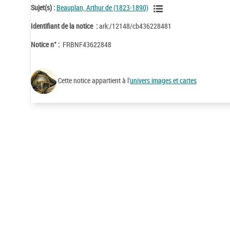
Sujet(s) :
Beauplan, Arthur de (1823-1890)
Identifiant de la notice :
ark:/12148/cb436228481
Notice n° :
FRBNF43622848
Cette notice appartient à l'
univers images et cartes