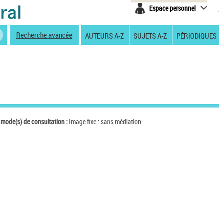
Espace personnel
Recherche avancée
AUTEURS A-Z
SUJETS A-Z
PÉRIODIQUES
 mode(s) de consultation :
Image fixe : sans médiation