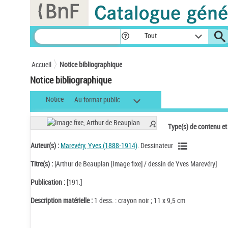
Panneau de gestion des cookies
Tout
Accueil
Notice bibliographique
Notice bibliographique
Notice
Au format public
Type(s) de contenu et
Auteur(s) :
Marevéry, Yves (1888-1914)
. Dessinateur
Titre(s) :
[Arthur de Beauplan [Image fixe] / dessin de Yves Marevéry]
Publication :
[191.]
Description matérielle :
1 dess. : crayon noir ; 11 x 9,5 cm