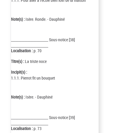
1.1.1. Pour aller à l'école bien loin de la maison
Note(s) :
Isère. Ronde. - Dauphiné
_________________________ Sous-notice [38]
_________________________
Localisation :
p. 70
Titre(s) :
La triste noce
Incipit(s) :
1.1.1. Pierrot fit un bouquet
Note(s) :
Isère. - Dauphiné
_________________________ Sous-notice [39]
_________________________
Localisation :
p. 73