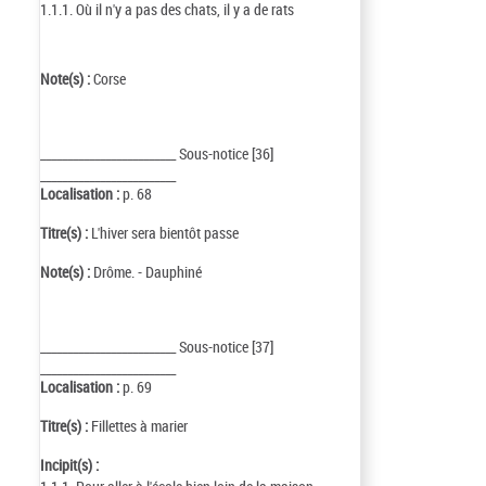
1.1.1. Où il n'y a pas des chats, il y a de rats
Note(s) :
Corse
_________________________ Sous-notice [36]
_________________________
Localisation :
p. 68
Titre(s) :
L'hiver sera bientôt passe
Note(s) :
Drôme. - Dauphiné
_________________________ Sous-notice [37]
_________________________
Localisation :
p. 69
Titre(s) :
Fillettes à marier
Incipit(s) :