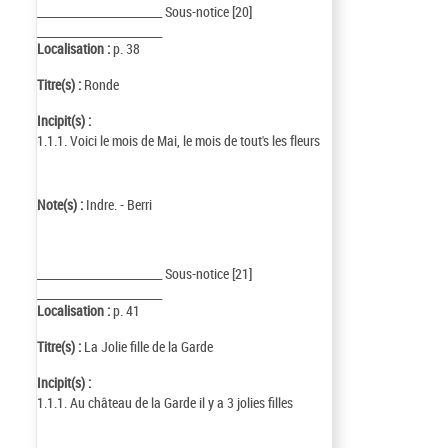
_________________________ Sous-notice [20]
_________________________
Localisation :
p. 38
Titre(s) :
Ronde
Incipit(s) :
1.1.1. Voici le mois de Mai, le mois de tout's les fleurs
Note(s) :
Indre. - Berri
_________________________ Sous-notice [21]
_________________________
Localisation :
p. 41
Titre(s) :
La Jolie fille de la Garde
Incipit(s) :
1.1.1. Au château de la Garde il y a 3 jolies filles