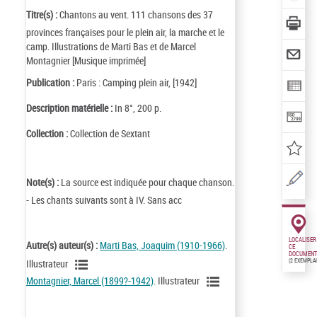
Titre(s) :
Chantons au vent. 111 chansons des 37
provinces françaises pour le plein air, la marche et le
camp. Illustrations de Marti Bas et de Marcel
Montagnier [Musique imprimée]
Publication :
Paris : Camping plein air, [1942]
Description matérielle :
In 8°, 200 p.
Collection :
Collection de Sextant
Note(s) :
La source est indiquée pour chaque chanson.
- Les chants suivants sont à IV. Sans acc
LOCALISER
Autre(s) auteur(s) :
Marti Bas, Joaquim (1910-1966)
.
CE
DOCUMENT
Illustrateur
(2 EXEMPLA
Montagnier, Marcel (1899?-1942)
. Illustrateur