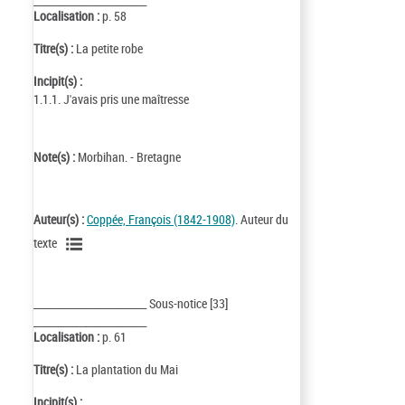
_________________________
Localisation :
p. 58
Titre(s) :
La petite robe
Incipit(s) :
1.1.1. J'avais pris une maîtresse
Note(s) :
Morbihan. - Bretagne
Auteur(s) :
Coppée, François (1842-1908)
. Auteur du
texte
_________________________ Sous-notice [33]
_________________________
Localisation :
p. 61
Titre(s) :
La plantation du Mai
Incipit(s) :