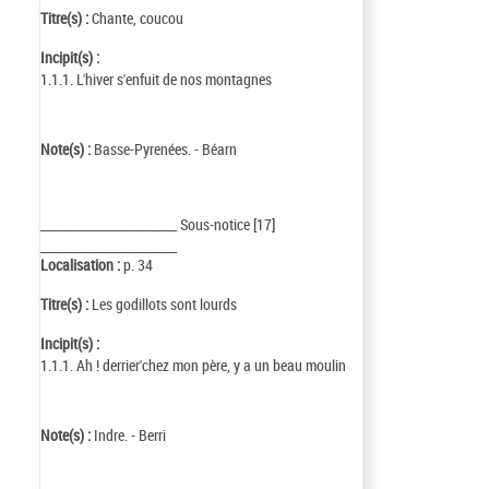
Titre(s) :
Chante, coucou
Incipit(s) :
1.1.1. L'hiver s'enfuit de nos montagnes
Note(s) :
Basse-Pyrenées. - Béarn
_________________________ Sous-notice [17]
_________________________
Localisation :
p. 34
Titre(s) :
Les godillots sont lourds
Incipit(s) :
1.1.1. Ah ! derrier'chez mon père, y a un beau moulin
Note(s) :
Indre. - Berri