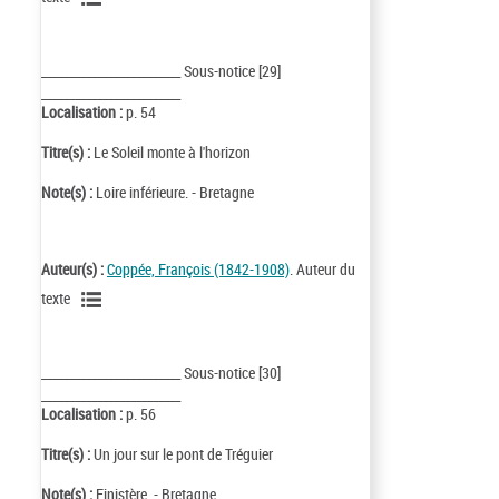
_________________________ Sous-notice [29]
_________________________
Localisation :
p. 54
Titre(s) :
Le Soleil monte à l'horizon
Note(s) :
Loire inférieure. - Bretagne
Auteur(s) :
Coppée, François (1842-1908)
. Auteur du
texte
_________________________ Sous-notice [30]
_________________________
Localisation :
p. 56
Titre(s) :
Un jour sur le pont de Tréguier
Note(s) :
Finistère. - Bretagne