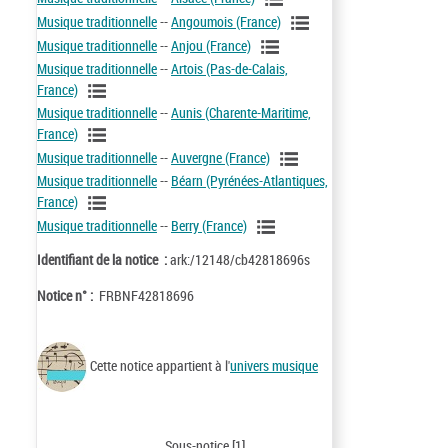
Musique traditionnelle
--
Angoumois (France)
Musique traditionnelle
--
Anjou (France)
Musique traditionnelle
--
Artois (Pas-de-Calais,
France)
Musique traditionnelle
--
Aunis (Charente-Maritime,
France)
Musique traditionnelle
--
Auvergne (France)
Musique traditionnelle
--
Béarn (Pyrénées-Atlantiques,
France)
Musique traditionnelle
--
Berry (France)
Identifiant de la notice :
ark:/12148/cb42818696s
Notice n° :
FRBNF42818696
Cette notice appartient à l'
univers musique
_________________________ Sous-notice [1]