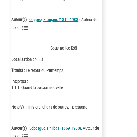
Auteur(s) :
Coppée, François (1842-1908)
. Auteur du
texte
_________________________ Sous-notice [28]
_________________________
Localisation :
p. 53
Titre(s) :
Le retour du Printemps
Incipit(s) :
1.1.1. Quand la saison nouvelle
Note(s) :
Finistère. Chant de pâtres. - Bretagne
Auteur(s) :
Lebesgue, Philéas (1869-1958)
. Auteur du
texte