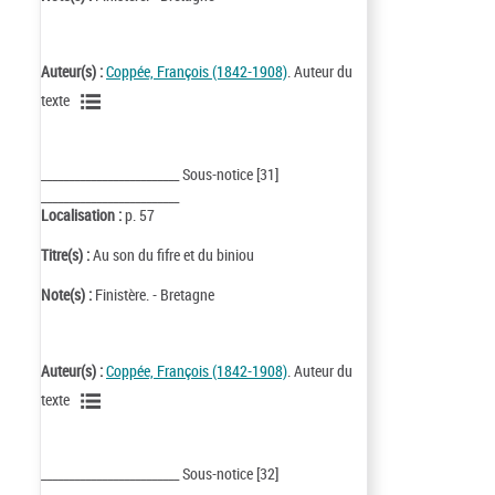
Auteur(s) :
Coppée, François (1842-1908)
. Auteur du
texte
_________________________ Sous-notice [31]
_________________________
Localisation :
p. 57
Titre(s) :
Au son du fifre et du biniou
Note(s) :
Finistère. - Bretagne
Auteur(s) :
Coppée, François (1842-1908)
. Auteur du
texte
_________________________ Sous-notice [32]