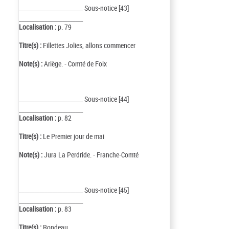
_________________________ Sous-notice [43]
_________________________
Localisation :
p. 79
Titre(s) :
Fillettes Jolies, allons commencer
Note(s) :
Ariège. - Comté de Foix
_________________________ Sous-notice [44]
_________________________
Localisation :
p. 82
Titre(s) :
Le Premier jour de mai
Note(s) :
Jura La Perdride. - Franche-Comté
_________________________ Sous-notice [45]
_________________________
Localisation :
p. 83
Titre(s) :
Rondeau