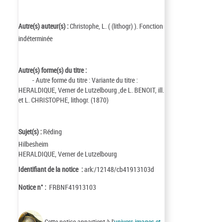
Autre(s) auteur(s) :
Christophe, L. ( (lithogr) ). Fonction
indéterminée
Autre(s) forme(s) du titre :
- Autre forme du titre : Variante du titre :
HERALDIQUE, Verner de Lutzelbourg ,de L. BENOIT, ill.
et L. CHRISTOPHE, lithogr. (1870)
Sujet(s) :
Réding
Hilbesheim
HERALDIQUE, Verner de Lutzelbourg
Identifiant de la notice :
ark:/12148/cb41913103d
Notice n° :
FRBNF41913103
Cette notice appartient à l'
univers images et