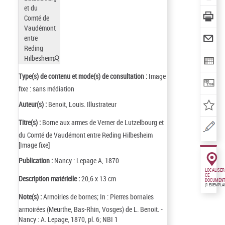
Type(s) de contenu et mode(s) de consultation :
Image
fixe : sans médiation
Auteur(s) :
Benoit, Louis. Illustrateur
Titre(s) :
Borne aux armes de Verner de Lutzelbourg et
du Comté de Vaudémont entre Reding Hilbesheim
[Image fixe]
Publication :
Nancy : Lepage A, 1870
LOCALISER
CE
Description matérielle :
20,6 x 13 cm
DOCUMENT
(1 EXEMPLA
Note(s) :
Armoiries de bornes; In : Pierres bornales
armoirées (Meurthe, Bas-Rhin, Vosges) de L. Benoit. -
Nancy : A. Lepage, 1870, pl. 6; NBI 1