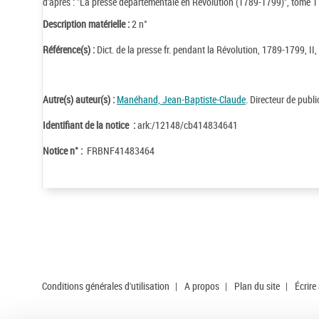
d'après : "La presse départementale en Révolution (1789-1799)", tome 1 (C
Description matérielle :
2 n°
Référence(s) :
Dict. de la presse fr. pendant la Révolution, 1789-1799, II
Autre(s) auteur(s) :
Manéhand, Jean-Baptiste-Claude
. Directeur de publ
Identifiant de la notice :
ark:/12148/cb414834641
Notice n° :
FRBNF41483464
Conditions générales d'utilisation
|
A propos
|
Plan du site
|
Écrire