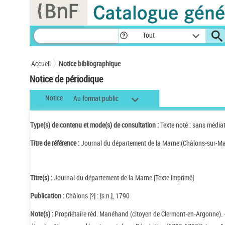
Panneau de gestion des cookies
Tout
Accueil
Notice bibliographique
Notice de périodique
Notice
Au format public
Type(s) de contenu et mode(s) de consultation :
Texte noté : sans média
Titre de référence :
Journal du département de la Marne (Châlons-sur-Ma
Titre(s) :
Journal du département de la Marne [Texte imprimé]
Publication :
Châlons [?] : [s.n.], 1790
Note(s) :
Propriétaire réd. Manéhand (citoyen de Clermont-en-Argonne). -