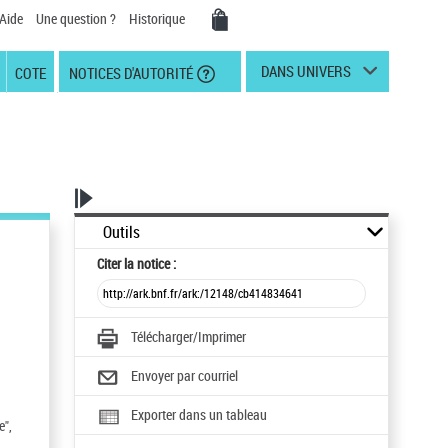
Aide
Une question ?
Historique
DANS UNIVERS
COTE
NOTICES D'AUTORITÉ
Outils
Citer
la notice :
Télécharger/Imprimer
Envoyer par courriel
Exporter dans un tableau
e",