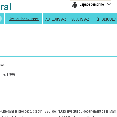
Espace personnel
Recherche avancée
AUTEURS A-Z
SUJETS A-Z
PÉRIODIQUES
tion
rne. 1790)
 Cité dans le prospectus (août 1790) de : "L'Observateur du département de la Marn