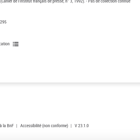
ahier de l'Institut français de presse, n° 3, 1992). - Pas de collection connue
, 295
ication
 à la BnF
|
Accessibilité (non conforme)
|
V 23.1.0