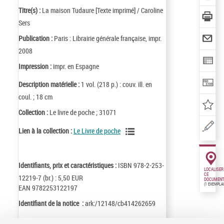
Titre(s) :
La maison Tudaure [Texte imprimé] / Caroline
Sers
Publication :
Paris : Librairie générale française, impr.
2008
Impression :
impr. en Espagne
Description matérielle :
1 vol. (218 p.) : couv. ill. en
coul. ; 18 cm
Collection :
Le livre de poche ; 31071
Lien à la collection :
Le Livre de poche
Identifiants, prix et caractéristiques :
ISBN 978-2-253-
LOCALISER
CE
12219-7 (br.) : 5,50 EUR
DOCUMENT
(1 EXEMPLA
EAN 9782253122197
Identifiant de la notice :
ark:/12148/cb414262659
Notice n° :
FRBNF41426265