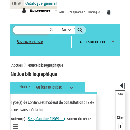
Panneau de gestion des cookies
Espace personnel
Aide
Une question ?
Historique
Tout
Recherche avancée
AUTRES RECHERCHES
Accueil
Notice bibliographique
Notice bibliographique
Notice
Au format public
Outils
Type(s) de contenu et mode(s) de consultation :
Texte
noté : sans médiation
Citer
Auteur(s) :
Sers, Caroline (1969-....)
. Auteur du texte