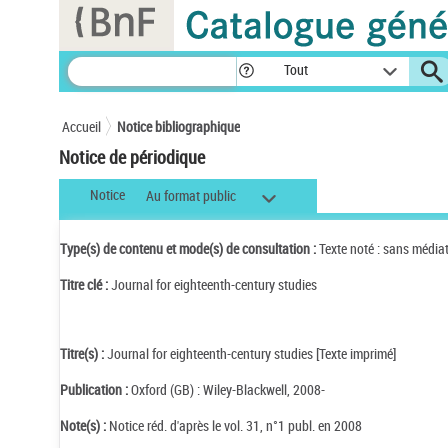
Panneau de gestion des cookies
Tout
Accueil
Notice bibliographique
Notice de périodique
Notice
Au format public
Type(s) de contenu et mode(s) de consultation :
Texte noté : sans média
Titre clé :
Journal for eighteenth-century studies
Titre(s) :
Journal for eighteenth-century studies [Texte imprimé]
Publication :
Oxford (GB) : Wiley-Blackwell, 2008-
Note(s) :
Notice réd. d'après le vol. 31, n°1 publ. en 2008