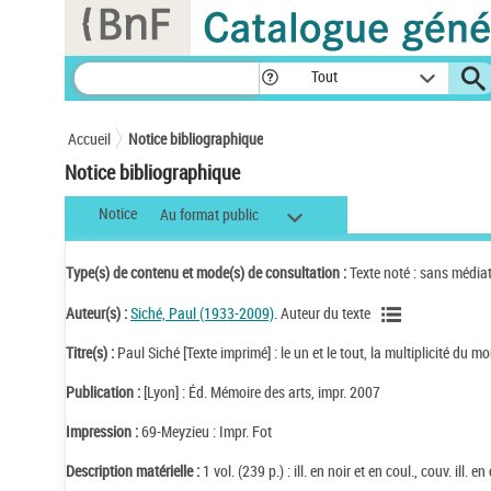
Panneau de gestion des cookies
Tout
Accueil
Notice bibliographique
Notice bibliographique
Notice
Au format public
Type(s) de contenu et mode(s) de consultation :
Texte noté : sans média
Auteur(s) :
Siché, Paul (1933-2009)
. Auteur du texte
Titre(s) :
Paul Siché [Texte imprimé] : le un et le tout, la multiplicité du m
Publication :
[Lyon] : Éd. Mémoire des arts, impr. 2007
Impression :
69-Meyzieu : Impr. Fot
Description matérielle :
1 vol. (239 p.) : ill. en noir et en coul., couv. ill. e