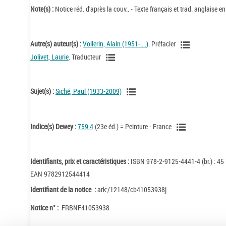
Note(s) :
Notice réd. d'après la couv.. - Texte français et trad. anglaise e
Autre(s) auteur(s) :
Vollerin, Alain (1951-....)
. Préfacier
Jolivet, Laurie
. Traducteur
Sujet(s) :
Siché, Paul (1933-2009)
Indice(s) Dewey :
759.4
(23e éd.) = Peinture - France
Identifiants, prix et caractéristiques :
ISBN 978-2-9125-4441-4 (br.) : 45
EAN 9782912544414
Identifiant de la notice :
ark:/12148/cb41053938j
Notice n° :
FRBNF41053938