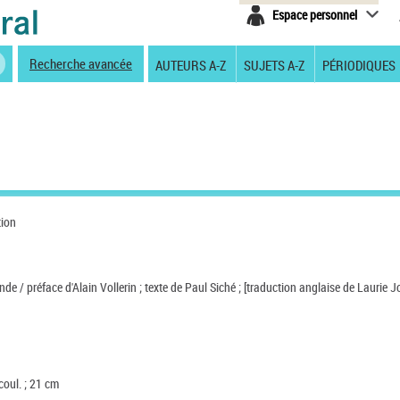
Espace personnel
Recherche avancée
AUTEURS A-Z
SUJETS A-Z
PÉRIODIQUES
tion
onde / préface d'Alain Vollerin ; texte de Paul Siché ; [traduction anglaise de Laurie Jo
n coul. ; 21 cm