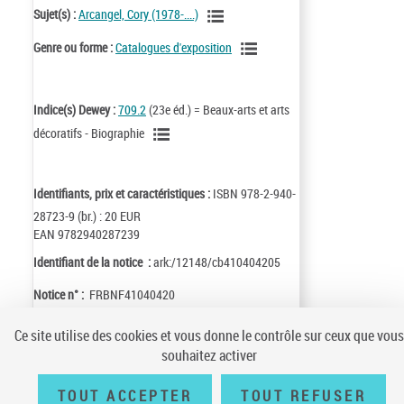
Sujet(s) :
Arcangel, Cory (1978-....)
Genre ou forme :
Catalogues d'exposition
Indice(s) Dewey :
709.2
(23e éd.) = Beaux-arts et arts
décoratifs - Biographie
Identifiants, prix et caractéristiques :
ISBN 978-2-940-
28723-9 (br.) : 20 EUR
EAN 9782940287239
Identifiant de la notice :
ark:/12148/cb410404205
Notice n° :
FRBNF41040420
Ce site utilise des cookies et vous donne le contrôle sur ceux que vous
souhaitez activer
TOUT ACCEPTER
TOUT REFUSER
Conditions générales d'utilisation
|
A propos
|
Plan du site
|
Écrire à la