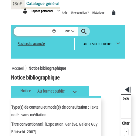
Panneau de gestion des cookies
Espace personnel
Aide
Une question ?
Historique
Tout
Recherche avancée
AUTRES RECHERCHES
Accueil
Notice bibliographique
Notice bibliographique
Notice
Au format public
Outils
Type(s) de contenu et mode(s) de consultation :
Texte
noté : sans médiation
Citer
Titre conventionnel :
[Exposition. Genève, Galerie Guy
Bärtschi. 2007]