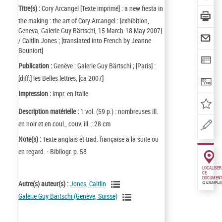
Titre(s) :
Cory Arcangel [Texte imprimé] : a new fiesta in
the making : the art of Cory Arcangel : [exhibition,
Geneva, Galerie Guy Bärtschi, 15 March-18 May 2007]
/ Caitlin Jones ; [translated into French by Jeanne
Bouniort]
Publication :
Genève : Galerie Guy Bärtschi ; [Paris] :
[diff.] les Belles lettres, [ca 2007]
Impression :
impr. en Italie
Description matérielle :
1 vol. (59 p.) : nombreuses ill.
en noir et en coul., couv. ill. ; 28 cm
Note(s) :
Texte anglais et trad. française à la suite ou
en regard. - Bibliogr. p. 58
LOCALISER
CE
DOCUMENT
Autre(s) auteur(s) :
Jones, Caitlin
(2 EXEMPLA
Galerie Guy Bärtschi (Genève, Suisse)