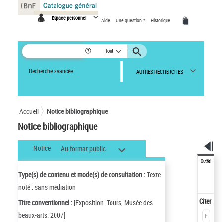
Panneau de gestion des cookies
Espace personnel
Aide
Une question ?
Historique
Tout
Recherche avancée
AUTRES RECHERCHES
Accueil
Notice bibliographique
Notice bibliographique
Notice
Au format public
Outils
Type(s) de contenu et mode(s) de consultation :
Texte
noté : sans médiation
Citer
Titre conventionnel :
[Exposition. Tours, Musée des
beaux-arts. 2007]