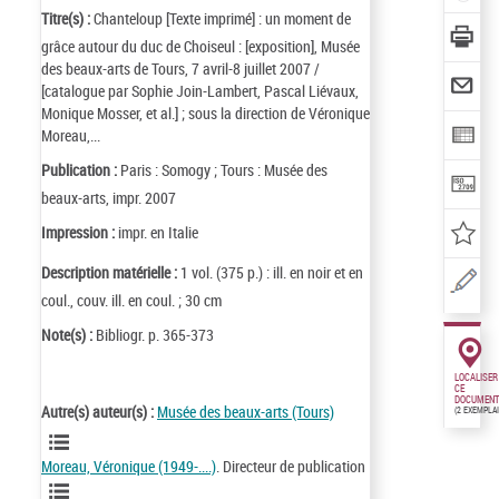
Titre(s) :
Chanteloup [Texte imprimé] : un moment de
grâce autour du duc de Choiseul : [exposition], Musée
des beaux-arts de Tours, 7 avril-8 juillet 2007 /
[catalogue par Sophie Join-Lambert, Pascal Liévaux,
Monique Mosser, et al.] ; sous la direction de Véronique
Moreau,...
Publication :
Paris : Somogy ; Tours : Musée des
beaux-arts, impr. 2007
Impression :
impr. en Italie
Description matérielle :
1 vol. (375 p.) : ill. en noir et en
coul., couv. ill. en coul. ; 30 cm
Note(s) :
Bibliogr. p. 365-373
LOCALISER
CE
DOCUMENT
Autre(s) auteur(s) :
Musée des beaux-arts (Tours)
(2 EXEMPLA
Moreau, Véronique (1949-....)
. Directeur de publication