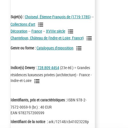
Sujet(s) :
Choiseul, Étienne-François de (1719-1785)
--
Collections d'art
Décoration
--
France
--
XVIIIe siècle
Chanteloup, Château de (Indre-et-Loire, France)
Genre ou forme :
Catalogues d'exposition
Indice(s) Dewey :
728.809 4454
(23e éd.) = Grandes
résidences luxueuses privées (architecture) - France -
Indre-et-Loire
Identifiants, prix et caractéristiques :
ISBN 978-2-
7572-0059-9 (br.) : 40 EUR
EAN 9782757200599
Identifiant de la notice :
ark:/12148/cb41023228p