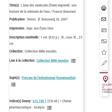
Titre(s) :
L'âme des molécules [Texte imprimé] : une
histoire de la mémoire de l'eau / Francis Beauvais
Publication :
Sèvres : [F. Beauvais], DL 2007
Impression :
impr. aux États-Unis
Description matérielle :
1 vol. (632 p.) : ill., couv. ill. ; 23
cm
Collection :
Collection Mille mondes
Lien à la collection :
Collection Mille mondes
Sujet(s) :
Principe de l'infinitésimal (homéopathie)
LOCALISER
CE
DOCUMENT
(1 EXEMPLA
Indice(s) Dewey :
615.190 1
(23e éd.) = Chimie
pharmaceutique - Analyse