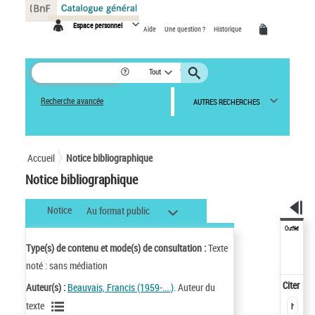
Panneau de gestion des cookies
Espace personnel
Aide
Une question ?
Historique
Tout
Recherche avancée
AUTRES RECHERCHES
Accueil
Notice bibliographique
Notice bibliographique
Notice
Au format public
Outils
Type(s) de contenu et mode(s) de consultation :
Texte
noté : sans médiation
Citer
Auteur(s) :
Beauvais, Francis (1959-....)
. Auteur du
texte