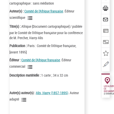
cartographique : sans médiation
Auteur(s) :
Comité de l'Afrique française
. Éditeur
scientifique
Titre(s) :
Afrique [Document cartographique] / publiée
par le Comité de l'Afrique française pour la conférence
de M. Percher, Harry-Alis
Publication :
Paris : Comité de l'Afrique française,
[avant 1895]
Éditeur :
Comité de l'Afrique française
. Éditeur
commercial
Description matérielle :
1 carte ; 34 x 32 cm
LOCALISER
CE
DOCUMENT
Autre(s) auteur(s) :
Alis, Harry (1857-1895)
. Auteur
(2 EXEMPLA
adapté