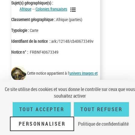
Sujet(s) géographique(s) :
Afrique
--
Colonies françaises
Classement géographique :
Afrique (parties)
Typologie :
Carte
Identifiant de la notice :
ark:/12148/cb40673349v
Notice n° :
FRBNF40673349
Cette notice appartient à l'
univers images et
cartes
Ce site utilise des cookies et vous donne le contrôle sur ceux que vous
souhaitez activer
TOUT ACCEPTER
TOUT REFUSER
Conditions générales d'utilisation
|
A propos
|
Plan du site
|
Écrire à la
BnF
|
Accessibilité (non conforme)
|
V 23.1.0
PERSONNALISER
Politique de confidentialité