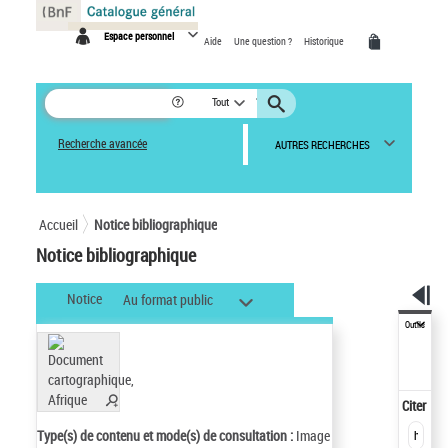
Panneau de gestion des cookies
Espace personnel
Aide
Une question ?
Historique
Tout
Recherche avancée
AUTRES RECHERCHES
Accueil
Notice bibliographique
Notice bibliographique
Notice
Au format public
Outils
Citer
Type(s) de contenu et mode(s) de consultation :
Image