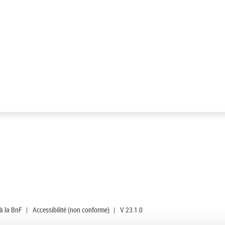
 à la BnF
|
Accessibilité (non conforme)
|
V 23.1.0