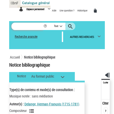
Panneau de gestion des cookies
Espace personnel
Aide
Une question ?
Historique
Tout
Recherche avancée
AUTRES RECHERCHES
Accueil
Notice bibliographique
Notice bibliographique
Notice
Au format public
Outils
Type(s) de contenu et mode(s) de consultation :
Musique notée : sans médiation
Citer
Auteur(s) :
Delange, Herman-François (1715-1781)
.
Compositeur