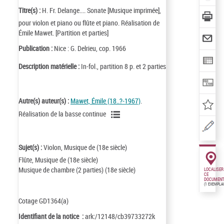
Titre(s) :
H. Fr. Delange.... Sonate [Musique imprimée],
pour violon et piano ou flûte et piano. Réalisation de
Émile Mawet. [Partition et parties]
Publication :
Nice : G. Delrieu, cop. 1966
Description matérielle :
In-fol., partition 8 p. et 2 parties
Autre(s) auteur(s) :
Mawet, Émile (18..?-1967)
.
Réalisation de la basse continue
Sujet(s) :
Violon, Musique de (18e siècle)
Flûte, Musique de (18e siècle)
Musique de chambre (2 parties) (18e siècle)
LOCALISER
CE
DOCUMENT
(1 EXEMPLA
Cotage GD1364(a)
Identifiant de la notice :
ark:/12148/cb39733272k