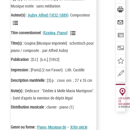
Musique notée : sans médiation
Auteur(s) :
Aubry, Alfred (1832-1889)
. Compositeur
Titre conventionnel :
[Grajina. Piano]
Titre(s) :
Grajina [Musique imprimée] : schottisch pour
piano / composée... par Alfred Aubry
Publication :
[S.l.] : [s.n.], [1852]
Impression :
[Paris] (2 rue Favart) : Lith. Castille
Description matérielle :
[3] p. : couv. orn. ; 27 x 35 cm
Note(s) :
Dédicace : "Dédiée à Melle Maria Martignon" .
- Daté d'après la mention de dépôt légal
LOCALISER
CE
DOCUMENT
Distribution musicale :
clavier - piano (1)
(3 EXEMPLA
Genre ou forme :
Piano, Musique de
--
XIXe siècle