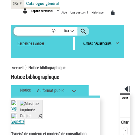
Panneau de gestion des cookies
Espace personnel
Aide
Une question ?
Historique
Tout
Recherche avancée
AUTRES RECHERCHES
Accueil
Notice bibliographique
Notice bibliographique
Notice
Au format public
Outils
Citer
Type(s) de contenu et mode(s) de consultation :