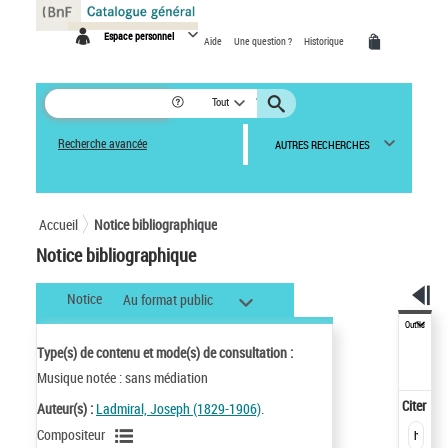
Panneau de gestion des cookies
Espace personnel
Aide
Une question ?
Historique
Tout
Recherche avancée
AUTRES RECHERCHES
Accueil
Notice bibliographique
Notice bibliographique
Notice
Au format public
Outils
Type(s) de contenu et mode(s) de consultation :
Musique notée : sans médiation
Citer
Auteur(s) :
Ladmiral, Joseph (1829-1906)
.
Compositeur