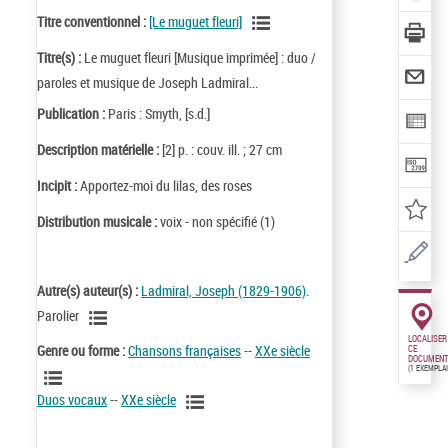
Titre conventionnel :
[Le muguet fleuri]
Titre(s) :
Le muguet fleuri [Musique imprimée] : duo /
paroles et musique de Joseph Ladmiral...
Publication :
Paris : Smyth, [s.d.]
Description matérielle :
[2] p. : couv. ill. ; 27 cm
Incipit :
Apportez-moi du lilas, des roses
Distribution musicale :
voix - non spécifié (1)
Autre(s) auteur(s) :
Ladmiral, Joseph (1829-1906)
.
Parolier
LOCALISER
Genre ou forme :
Chansons françaises
--
XXe siècle
CE
DOCUMENT
(1 EXEMPLA
Duos vocaux
--
XXe siècle