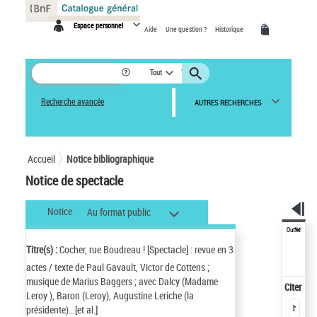
Panneau de gestion des cookies
Espace personnel
Aide
Une question ?
Historique
Tout
Recherche avancée
AUTRES RECHERCHES
Accueil
Notice bibliographique
Notice de spectacle
Notice
Au format public
Outils
Titre(s) :
Cocher, rue Boudreau ! [Spectacle] : revue en 3
actes / texte de Paul Gavault, Victor de Cottens ;
musique de Marius Baggers ; avec Dalcy (Madame
Citer
Leroy ), Baron (Leroy), Augustine Leriche (la
présidente)...[et al.]