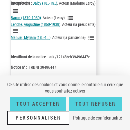
Interprète(s) :
Dalcy (18..-19..)
. Acteur (Madame Leroy)
Baron (1870-1939)
. Acteur (Leroy)
Leriche, Augustine (1860-1938)
. Acteur (la présidente)
Manuel, Myriam (18..-1...)
. Acteur (la parisienne)
Identifiant de la notice :
ark:/12148/cb39496447c
Notice n° :
FRBNF39496447
Ce site utilise des cookies et vous donne le contrôle sur ceux que
Cette notice appartient à l'
univers musique
vous souhaitez activer
TOUT ACCEPTER
TOUT REFUSER
PERSONNALISER
Politique de confidentialité
Conditions générales d'utilisation
|
A propos
|
Plan du site
|
Écrire à la
BnF
|
Accessibilité (non conforme)
|
V 23.1.0