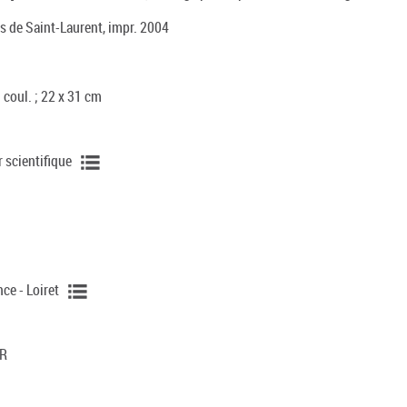
es de Saint-Laurent, impr. 2004
en coul. ; 22 x 31 cm
r scientifique
nce - Loiret
UR