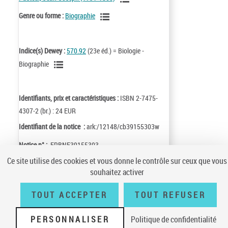
Genre ou forme :
Biographie
Indice(s) Dewey :
570.92
(23e éd.) = Biologie -
Biographie
Identifiants, prix et caractéristiques :
ISBN 2-7475-
4307-2 (br.) : 24 EUR
Identifiant de la notice :
ark:/12148/cb39155303w
Notice n° :
FRBNF39155303
Ce site utilise des cookies et vous donne le contrôle sur ceux que vous
souhaitez activer
TOUT ACCEPTER
TOUT REFUSER
Conditions générales d'utilisation
|
A propos
|
Plan du site
|
Écrire à la
BnF
|
Accessibilité (non conforme)
|
V 23.1.0
PERSONNALISER
Politique de confidentialité