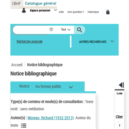
Panneau de gestion des cookies
Espace personnel
Aide
Une question ?
Historique
Tout
Recherche avancée
AUTRES RECHERCHES
Accueil
Notice bibliographique
Notice bibliographique
Notice
Au format public
Outils
Type(s) de contenu et mode(s) de consultation :
Texte
noté : sans médiation
Citer
Auteur(s) :
Moreau, Richard (1932-2013)
. Auteur du
texte