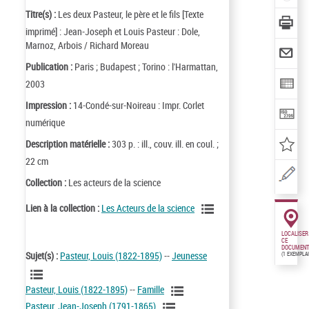
Titre(s) :
Les deux Pasteur, le père et le fils [Texte
imprimé] : Jean-Joseph et Louis Pasteur : Dole,
Marnoz, Arbois / Richard Moreau
Publication :
Paris ; Budapest ; Torino : l'Harmattan,
2003
Impression :
14-Condé-sur-Noireau : Impr. Corlet
numérique
Description matérielle :
303 p. : ill., couv. ill. en coul. ;
22 cm
Collection :
Les acteurs de la science
Lien à la collection :
Les Acteurs de la science
LOCALISER
CE
DOCUMENT
Sujet(s) :
Pasteur, Louis (1822-1895)
--
Jeunesse
(1 EXEMPLA
Pasteur, Louis (1822-1895)
--
Famille
Pasteur, Jean-Joseph (1791-1865)