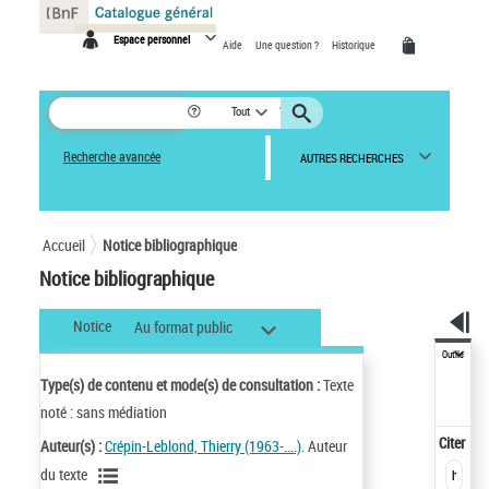
Panneau de gestion des cookies
Espace personnel
Aide
Une question ?
Historique
Tout
Recherche avancée
AUTRES RECHERCHES
Accueil
Notice bibliographique
Notice bibliographique
Notice
Au format public
Outils
Type(s) de contenu et mode(s) de consultation :
Texte
noté : sans médiation
Citer
Auteur(s) :
Crépin-Leblond, Thierry (1963-....)
. Auteur
du texte