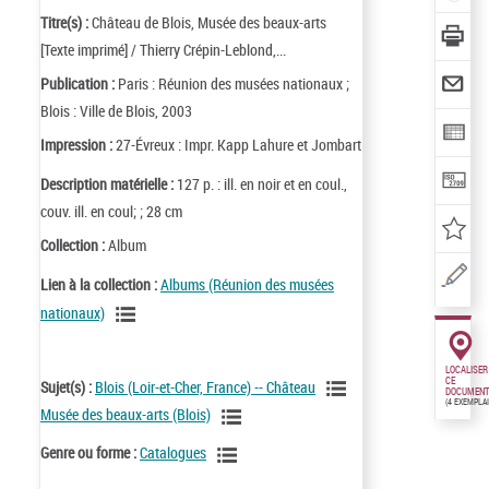
Titre(s) :
Château de Blois, Musée des beaux-arts
[Texte imprimé] / Thierry Crépin-Leblond,...
Publication :
Paris : Réunion des musées nationaux ;
Blois : Ville de Blois, 2003
Impression :
27-Évreux : Impr. Kapp Lahure et Jombart
Description matérielle :
127 p. : ill. en noir et en coul.,
couv. ill. en coul; ; 28 cm
Collection :
Album
Lien à la collection :
Albums (Réunion des musées
nationaux)
LOCALISER
CE
Sujet(s) :
Blois (Loir-et-Cher, France) -- Château
DOCUMENT
(4 EXEMPLA
Musée des beaux-arts (Blois)
Genre ou forme :
Catalogues