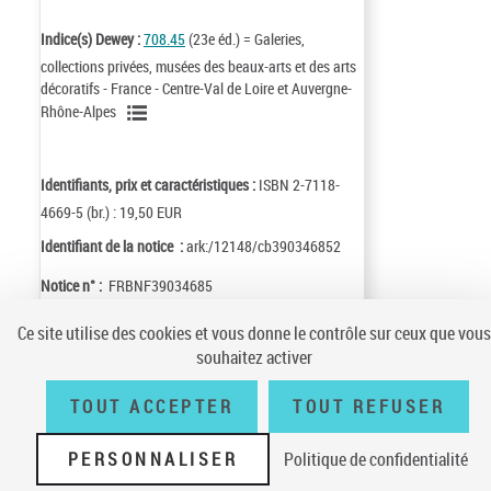
Indice(s) Dewey :
708.45
(23e éd.) = Galeries,
collections privées, musées des beaux-arts et des arts
décoratifs - France - Centre-Val de Loire et Auvergne-
Rhône-Alpes
Identifiants, prix et caractéristiques :
ISBN 2-7118-
4669-5 (br.) : 19,50 EUR
Identifiant de la notice :
ark:/12148/cb390346852
Notice n° :
FRBNF39034685
Ce site utilise des cookies et vous donne le contrôle sur ceux que vous
souhaitez activer
TOUT ACCEPTER
TOUT REFUSER
Conditions générales d'utilisation
|
A propos
|
Plan du site
|
Écrire à la
BnF
|
Accessibilité (non conforme)
|
V 23.1.0
PERSONNALISER
Politique de confidentialité