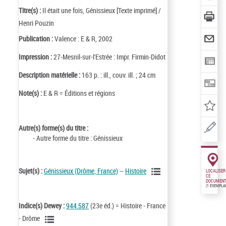
Titre(s) :
Il était une fois, Génissieux [Texte imprimé] /
Henri Pouzin
Publication :
Valence : E & R, 2002
Impression :
27-Mesnil-sur-l'Estrée : Impr. Firmin-Didot
Description matérielle :
163 p. : ill., couv. ill. ; 24 cm
Note(s) :
E & R = Éditions et régions
Autre(s) forme(s) du titre :
- Autre forme du titre : Génissieux
Sujet(s) :
Génissieux (Drôme, France)
--
Histoire
LOCALISER
CE
DOCUMENT
(1 EXEMPLA
Indice(s) Dewey :
944.587
(23e éd.) = Histoire - France
- Drôme