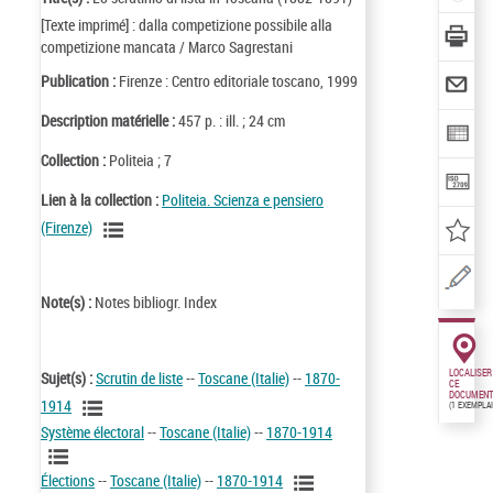
[Texte imprimé] : dalla competizione possibile alla
competizione mancata / Marco Sagrestani
Publication :
Firenze : Centro editoriale toscano, 1999
Description matérielle :
457 p. : ill. ; 24 cm
Collection :
Politeia ; 7
Lien à la collection :
Politeia. Scienza e pensiero
(Firenze)
Note(s) :
Notes bibliogr. Index
LOCALISER
Sujet(s) :
Scrutin de liste
--
Toscane (Italie)
--
1870-
CE
DOCUMENT
1914
(1 EXEMPLA
Système électoral
--
Toscane (Italie)
--
1870-1914
Élections
--
Toscane (Italie)
--
1870-1914