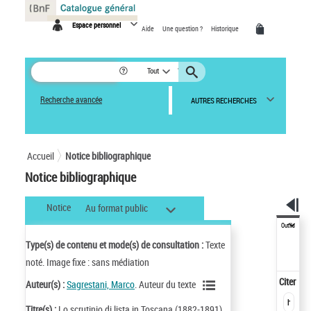
Panneau de gestion des cookies
Espace personnel
Aide
Une question ?
Historique
Tout
Recherche avancée
AUTRES RECHERCHES
Accueil
Notice bibliographique
Notice bibliographique
Notice
Au format public
Outils
Type(s) de contenu et mode(s) de consultation :
Texte
noté. Image fixe : sans médiation
Citer
Auteur(s) :
Sagrestani, Marco
. Auteur du texte
Titre(s) :
Lo scrutinio di lista in Toscana (1882-1891)