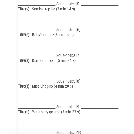
_________________________ Sous-notice [5] _________________________
Titre(s) :
Sombre reptile (3 min 14 s)
_________________________ Sous-notice [6] _________________________
Titre(s) :
Baby's on fire (5 min 02 s)
_________________________ Sous-notice [7] _________________________
Titre(s) :
Diamond head (6 min 21 s)
_________________________ Sous-notice [8] _________________________
Titre(s) :
Miss Shapiro (4 min 20 s)
_________________________ Sous-notice [9] _________________________
Titre(s) :
You really got me (3 min 23 s)
_________________________ Sous-notice [10] _________________________