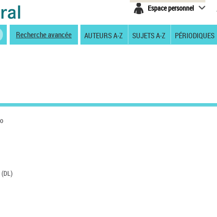
Espace personnel
Recherche avancée
AUTEURS A-Z
SUJETS A-Z
PÉRIODIQUES
io
7 (DL)