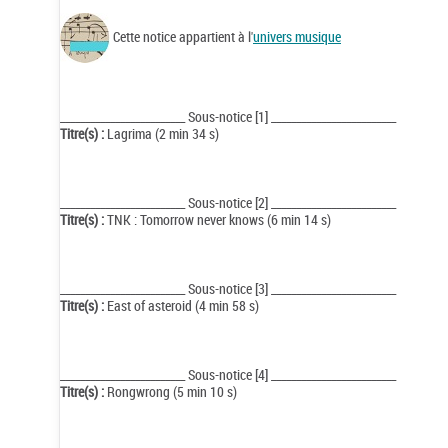
Cette notice appartient à l'
univers musique
_________________________ Sous-notice [1] _________________________
Titre(s) :
Lagrima (2 min 34 s)
_________________________ Sous-notice [2] _________________________
Titre(s) :
TNK : Tomorrow never knows (6 min 14 s)
_________________________ Sous-notice [3] _________________________
Titre(s) :
East of asteroid (4 min 58 s)
_________________________ Sous-notice [4] _________________________
Titre(s) :
Rongwrong (5 min 10 s)