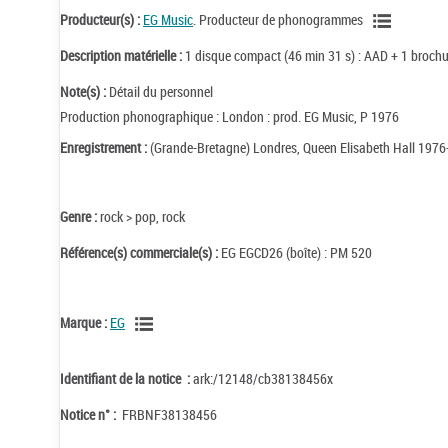
Producteur(s) :
EG Music
. Producteur de phonogrammes
Description matérielle :
1 disque compact (46 min 31 s) : AAD + 1 brochu
Note(s) :
Détail du personnel
Production phonographique : London : prod. EG Music, P 1976
Enregistrement :
(Grande-Bretagne) Londres, Queen Elisabeth Hall 1976
Genre :
rock > pop, rock
Référence(s) commerciale(s) :
EG EGCD26 (boîte) : PM 520
Marque :
EG
Identifiant de la notice :
ark:/12148/cb38138456x
Notice n° :
FRBNF38138456