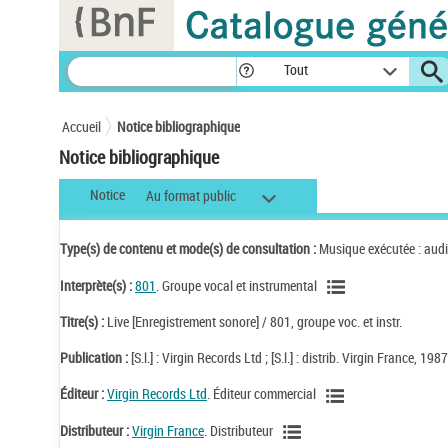
Panneau de gestion des cookies
Tout
Accueil
Notice bibliographique
Notice bibliographique
Notice
Au format public
Type(s) de contenu et mode(s) de consultation :
Musique exécutée : aud
Interprète(s) :
801
. Groupe vocal et instrumental
Titre(s) :
Live [Enregistrement sonore] / 801, groupe voc. et instr.
Publication :
[S.l.] : Virgin Records Ltd ; [S.l.] : distrib. Virgin France, 198
Éditeur :
Virgin Records Ltd
. Éditeur commercial
Distributeur :
Virgin France
. Distributeur