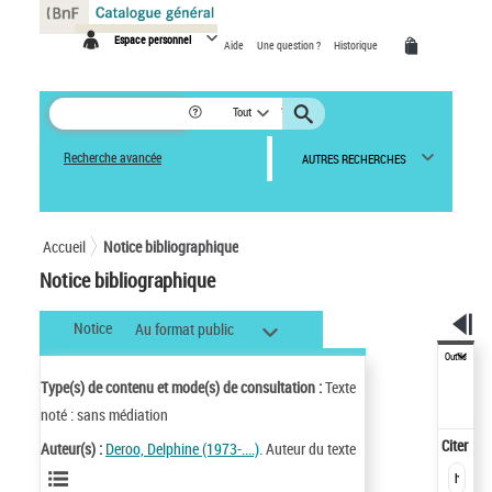
Panneau de gestion des cookies
Espace personnel
Aide
Une question ?
Historique
Tout
Recherche avancée
AUTRES RECHERCHES
Accueil
Notice bibliographique
Notice bibliographique
Notice
Au format public
Outils
Type(s) de contenu et mode(s) de consultation :
Texte
noté : sans médiation
Citer
Auteur(s) :
Deroo, Delphine (1973-....)
. Auteur du texte