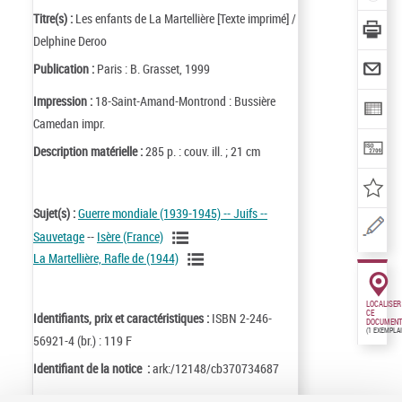
Titre(s) :
Les enfants de La Martellière [Texte imprimé] /
Delphine Deroo
Publication :
Paris : B. Grasset, 1999
Impression :
18-Saint-Amand-Montrond : Bussière
Camedan impr.
Description matérielle :
285 p. : couv. ill. ; 21 cm
Sujet(s) :
Guerre mondiale (1939-1945) -- Juifs --
Sauvetage
--
Isère (France)
La Martellière, Rafle de (1944)
LOCALISER
CE
Identifiants, prix et caractéristiques :
ISBN 2-246-
DOCUMENT
(1 EXEMPLA
56921-4 (br.) : 119 F
Identifiant de la notice :
ark:/12148/cb370734687
Notice n° :
FRBNF37073468