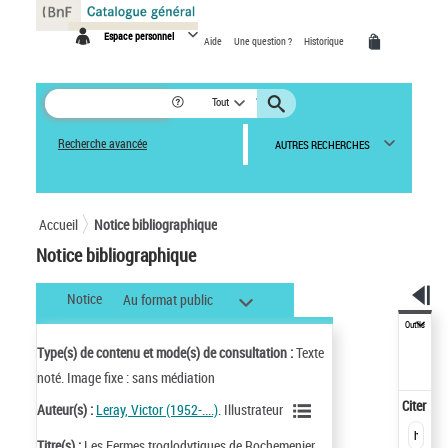
Panneau de gestion des cookies
Espace personnel
Aide
Une question ?
Historique
Tout
Recherche avancée
AUTRES RECHERCHES
Accueil
Notice bibliographique
Notice bibliographique
Notice
Au format public
Outils
Type(s) de contenu et mode(s) de consultation :
Texte
noté. Image fixe : sans médiation
Citer
Auteur(s) :
Leray, Victor (1952-....)
. Illustrateur
Titre(s) :
Les Fermes troglodytiques de Rochemenier