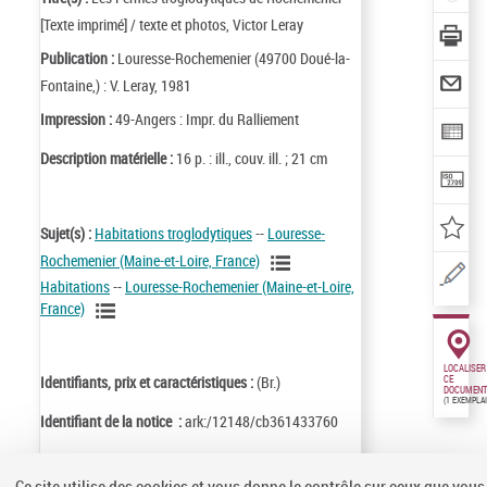
[Texte imprimé] / texte et photos, Victor Leray
Publication :
Louresse-Rochemenier (49700 Doué-la-
Fontaine,) : V. Leray, 1981
Impression :
49-Angers : Impr. du Ralliement
Description matérielle :
16 p. : ill., couv. ill. ; 21 cm
Sujet(s) :
Habitations troglodytiques
--
Louresse-
Rochemenier (Maine-et-Loire, France)
Habitations
--
Louresse-Rochemenier (Maine-et-Loire,
France)
LOCALISER
Identifiants, prix et caractéristiques :
(Br.)
CE
DOCUMENT
(1 EXEMPLA
Identifiant de la notice :
ark:/12148/cb361433760
Notice n° :
FRBNF36143376