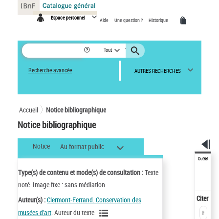
Panneau de gestion des cookies
Espace personnel
Aide
Une question ?
Historique
Tout
Recherche avancée
AUTRES RECHERCHES
Accueil
Notice bibliographique
Notice bibliographique
Notice
Au format public
Outils
Type(s) de contenu et mode(s) de consultation :
Texte
noté. Image fixe : sans médiation
Citer
Auteur(s) :
Clermont-Ferrand. Conservation des
musées d'art
. Auteur du texte