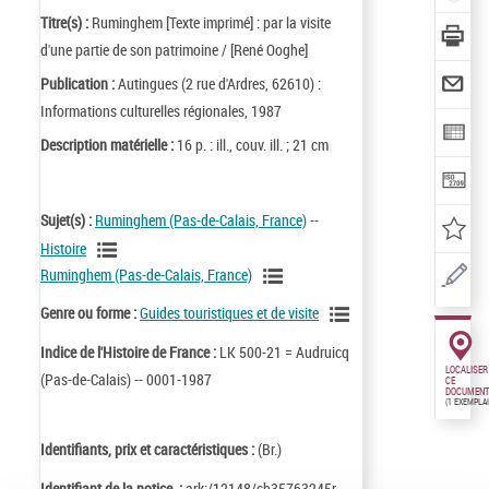
Titre(s) :
Ruminghem [Texte imprimé] : par la visite
d'une partie de son patrimoine / [René Ooghe]
Publication :
Autingues (2 rue d'Ardres, 62610) :
Informations culturelles régionales, 1987
Description matérielle :
16 p. : ill., couv. ill. ; 21 cm
Sujet(s) :
Ruminghem (Pas-de-Calais, France)
--
Histoire
Ruminghem (Pas-de-Calais, France)
Genre ou forme :
Guides touristiques et de visite
Indice de l'Histoire de France :
LK 500-21 = Audruicq
LOCALISER
(Pas-de-Calais) -- 0001-1987
CE
DOCUMENT
(1 EXEMPLA
Identifiants, prix et caractéristiques :
(Br.)
Identifiant de la notice :
ark:/12148/cb35763245r