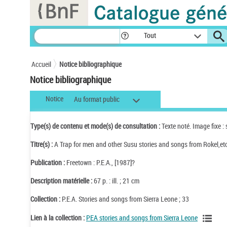
Panneau de gestion des cookies
Tout
Accueil
Notice bibliographique
Notice bibliographique
Notice
Au format public
Type(s) de contenu et mode(s) de consultation :
Texte noté. Image fixe :
Titre(s) :
A Trap for men and other Susu stories and songs from Rokel,etc...
Publication :
Freetown : P.E.A., [1987]?
Description matérielle :
67 p. : ill. ; 21 cm
Collection :
P.E.A. Stories and songs from Sierra Leone ; 33
Lien à la collection :
PEA stories and songs from Sierra Leone