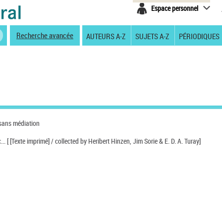
Espace personnel
Recherche avancée
AUTEURS A-Z
SUJETS A-Z
PÉRIODIQUES
 sans médiation
 [ [Texte imprimé] / collected by Heribert Hinzen, Jim Sorie & E. D. A. Turay]