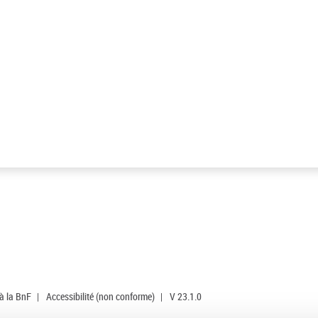
 à la BnF
|
Accessibilité (non conforme)
|
V 23.1.0