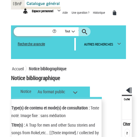
Panneau de gestion des cookies
Espace personnel
Aide
Une question ?
Historique
Tout
Recherche avancée
AUTRES RECHERCHES
Accueil
Notice bibliographique
Notice bibliographique
Notice
Au format public
Outils
Type(s) de contenu et mode(s) de consultation :
Texte
noté. Image fixe : sans médiation
Citer
Titre(s) :
A Trap for men and other Susu stories and
songs from Rokel,etc... [ [Texte imprimé] / collected by