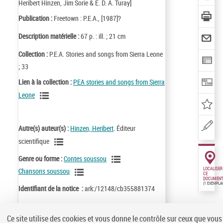
Heribert Hinzen, Jim Sorie & E. D. A. Turay]
Publication :
Freetown : P.E.A., [1987]?
Description matérielle :
67 p. : ill. ; 21 cm
Collection :
P.E.A. Stories and songs from Sierra Leone
; 33
Lien à la collection :
PEA stories and songs from Sierra
Leone
Autre(s) auteur(s) :
Hinzen, Heribert
. Éditeur
scientifique
Genre ou forme :
Contes soussou
LOCALISER
Chansons soussou
CE
DOCUMENT
(1 EXEMPLA
Identifiant de la notice :
ark:/12148/cb355881374
Notice n° :
FRBNF35588137
Ce site utilise des cookies et vous donne le contrôle sur ceux que vous