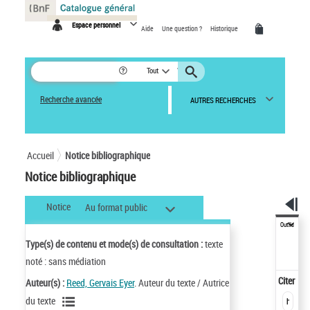
Panneau de gestion des cookies
Espace personnel
Aide
Une question ?
Historique
Tout
Recherche avancée
AUTRES RECHERCHES
Accueil
Notice bibliographique
Notice bibliographique
Notice
Au format public
Outils
Type(s) de contenu et mode(s) de consultation :
texte
noté : sans médiation
Citer
Auteur(s) :
Reed, Gervais Eyer
. Auteur du texte / Autrice
du texte