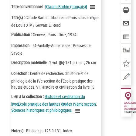
Titre conventionnel :
[Claude Barbin (français)]
Titre(s) :
Claude Barbin : libraire de Paris sous le règne
de Louis XIV / Gervais E. Reed
Publication :
Genève ; Paris : Droz, 1974
Impression :
74-Ambilly-Annemasse : Presses de
Savoie
Description matérielle :
1 vol. ([5]-131 p.) : ill. ; 25 cm
Collection :
Centre de recherches d'histoire et de
philologie de la IVe section de l'École pratique des
hautes études. VI, Histoire et civilisation du livre ; 5
Lien à la collection :
Histoire et civilisation du
livreÉcole pratique des hautes études IVème section,
LOCALISER
CE
DOCUMENT
Sciences historiques et philologiques
(5 EXEMPLA
Note(s) :
Bibliogr. p. 125 à 131. Index