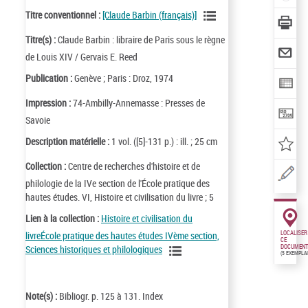
Titre conventionnel :
[Claude Barbin (français)]
Titre(s) :
Claude Barbin : libraire de Paris sous le règne
de Louis XIV / Gervais E. Reed
Publication :
Genève ; Paris : Droz, 1974
Impression :
74-Ambilly-Annemasse : Presses de
Savoie
Description matérielle :
1 vol. ([5]-131 p.) : ill. ; 25 cm
Collection :
Centre de recherches d'histoire et de
philologie de la IVe section de l'École pratique des
hautes études. VI, Histoire et civilisation du livre ; 5
Lien à la collection :
Histoire et civilisation du
livreÉcole pratique des hautes études IVème section,
LOCALISER
CE
DOCUMENT
Sciences historiques et philologiques
(5 EXEMPLA
Note(s) :
Bibliogr. p. 125 à 131. Index