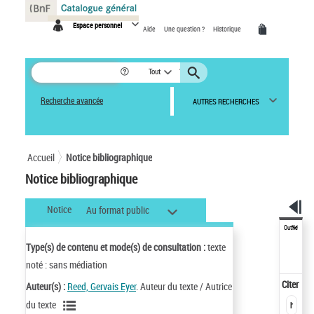
Panneau de gestion des cookies
Espace personnel
Aide
Une question ?
Historique
Tout
Recherche avancée
AUTRES RECHERCHES
Accueil
Notice bibliographique
Notice bibliographique
Notice
Au format public
Outils
Type(s) de contenu et mode(s) de consultation :
texte
noté : sans médiation
Citer
Auteur(s) :
Reed, Gervais Eyer
. Auteur du texte / Autrice
du texte