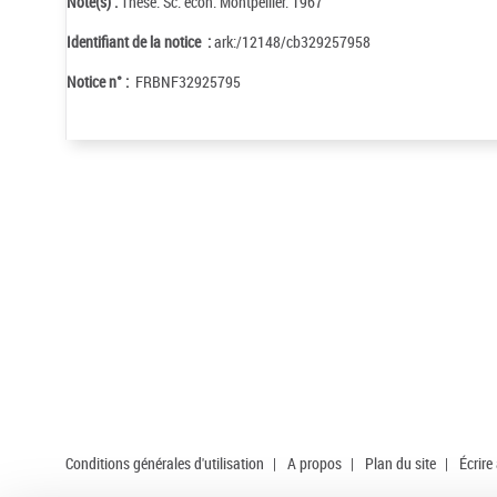
Note(s) :
Thèse. Sc. écon. Montpellier. 1967
Identifiant de la notice :
ark:/12148/cb329257958
Notice n° :
FRBNF32925795
Conditions générales d'utilisation
|
A propos
|
Plan du site
|
Écrire