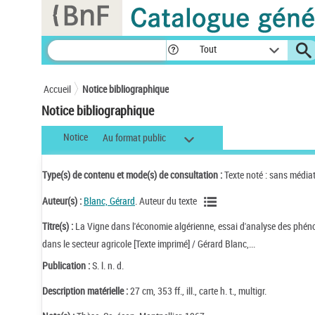
Panneau de gestion des cookies
Tout
Accueil
Notice bibliographique
Notice bibliographique
Notice
Au format public
Type(s) de contenu et mode(s) de consultation :
Texte noté : sans média
Auteur(s) :
Blanc, Gérard
. Auteur du texte
Titre(s) :
La Vigne dans l'économie algérienne, essai d'analyse des phé
dans le secteur agricole [Texte imprimé] / Gérard Blanc,...
Publication :
S. l. n. d.
Description matérielle :
27 cm, 353 ff., ill., carte h. t., multigr.