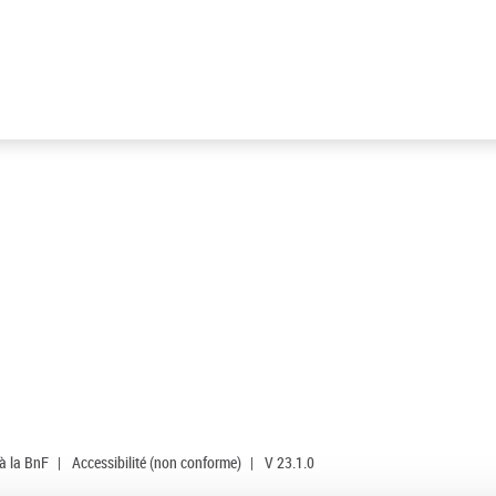
 à la BnF
|
Accessibilité (non conforme)
|
V 23.1.0