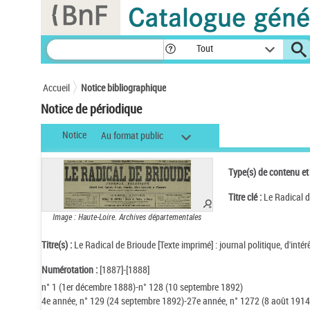
Panneau de gestion des cookies
Tout
Accueil
Notice bibliographique
Notice de périodique
Notice
Au format public
Type(s) de contenu et
Titre clé :
Le Radical 
Image : Haute-Loire. Archives départementales
Titre(s) :
Le Radical de Brioude [Texte imprimé] : journal politique, d'inté
Numérotation :
[1887]-[1888]
n° 1 (1er décembre 1888)-n° 128 (10 septembre 1892)
4e année, n° 129 (24 septembre 1892)-27e année, n° 1272 (8 août 1914