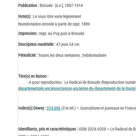
Publication :
Brioude : [s.n.], 1887-1914
Note(s) :
Le sous-titre varie légèrement
Numérotation erronée à partir de sept. 1889
Impression :
impr. au Puy puis à Brioude
Description matérielle :
47 puis 54 cm
Périodicité :
Toutes les deux semaines ; hebdomadaire
Titre(s) en liaison :
- A pour reproduction : Le Radical de Brioude (Reproduction numé
departementale-ancienne/presse-ancienne-du-departement-de-la-haute-
Indice(s) Dewey :
074.595
(23e éd.) = Journalisme et journaux en Franc
Identifiants, prix et caractéristiques :
ISSN 2024-620X = Le Radical de B