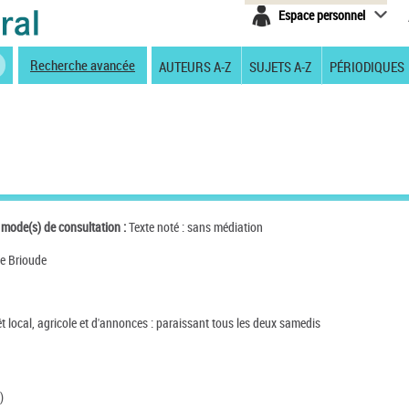
Espace personnel
Recherche avancée
AUTEURS A-Z
SUJETS A-Z
PÉRIODIQUES
 mode(s) de consultation :
Texte noté : sans médiation
de Brioude
rêt local, agricole et d'annonces : paraissant tous les deux samedis
)