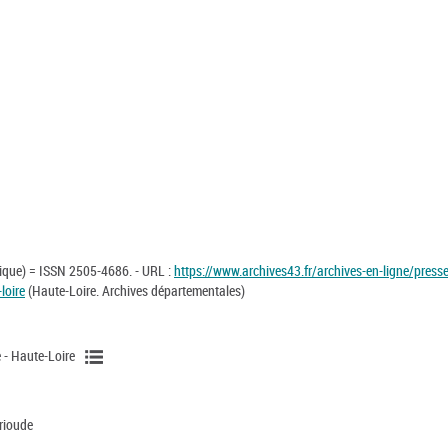
rique) = ISSN 2505-4686. - URL :
https://www.archives43.fr/archives-en-ligne/presse
loire
(Haute-Loire. Archives départementales)
e - Haute-Loire
rioude