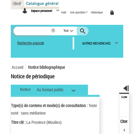
Panneau de gestion des cookies
Espace personnel
Aide
Une question ?
Historique
Tout
Recherche avancée
AUTRES RECHERCHES
Accueil
Notice bibliographique
Notice de périodique
Notice
Au format public
Outils
Type(s) de contenu et mode(s) de consultation :
Texte
noté : sans médiation
Citer
Titre clé :
La Province (Moulins)