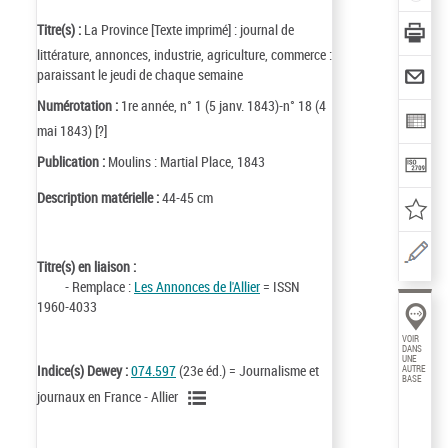
Titre(s) :
La Province [Texte imprimé] : journal de
littérature, annonces, industrie, agriculture, commerce :
paraissant le jeudi de chaque semaine
Numérotation :
1re année, n° 1 (5 janv. 1843)-n° 18 (4
mai 1843) [?]
Publication :
Moulins : Martial Place, 1843
Description matérielle :
44-45 cm
Titre(s) en liaison :
- Remplace :
Les Annonces de l'Allier
= ISSN
1960-4033
VOIR
DANS
UNE
Indice(s) Dewey :
074.597
(23e éd.) = Journalisme et
AUTRE
BASE
journaux en France - Allier